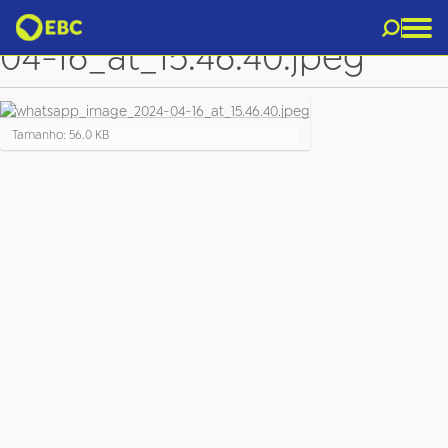
whatsapp_image_2024-
04-16_at_15.46.40.jpeg
C
Tamanho: 56.0 KB
l
i
q
u
e
p
a
r
a
v
e
r
a
i
m
a
g
e