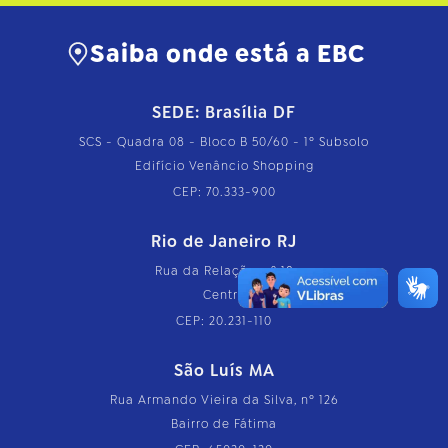
Saiba onde está a EBC
SEDE: Brasília DF
SCS - Quadra 08 - Bloco B 50/60 - 1º Subsolo
Edifício Venâncio Shopping
CEP: 70.333-900
Rio de Janeiro RJ
Rua da Relação, nº 18
Centro
CEP: 20.231-110
São Luís MA
Rua Armando Vieira da Silva, nº 126
Bairro de Fátima