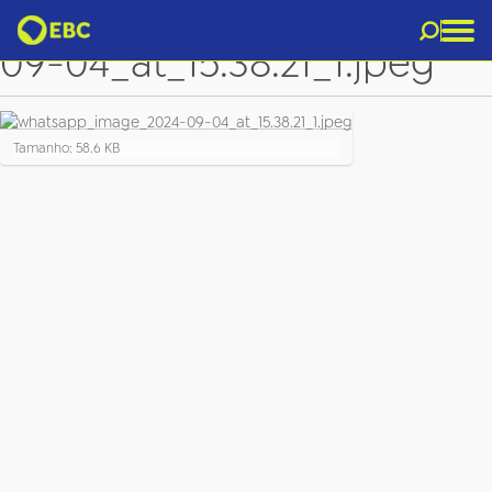
whatsapp_image_2024-
09-04_at_15.38.21_1.jpeg
C
Tamanho: 58.6 KB
l
i
q
u
e
p
a
r
a
v
e
r
a
i
m
a
g
e