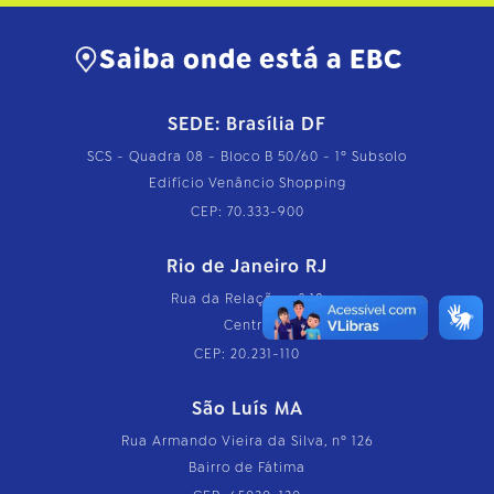
Saiba onde está a EBC
SEDE: Brasília DF
SCS - Quadra 08 - Bloco B 50/60 - 1º Subsolo
Edifício Venâncio Shopping
CEP: 70.333-900
Rio de Janeiro RJ
Rua da Relação, nº 18
Centro
CEP: 20.231-110
São Luís MA
Rua Armando Vieira da Silva, nº 126
Bairro de Fátima