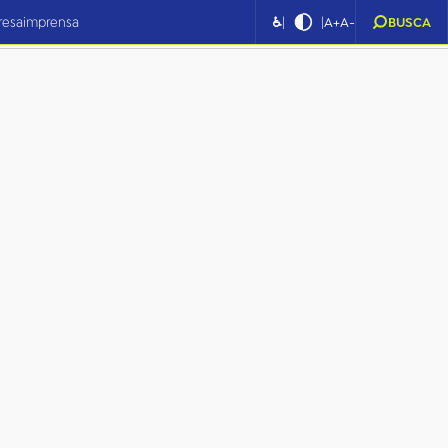
|
|
resa
imprensa
♿
A+
A-
BUSCA