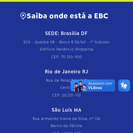
Saiba onde está a EBC
SEDE: Brasília DF
SCS - Quadra 08 - Bloco B 50/60 - 1º Subsolo
Edifício Venâncio Shopping
CEP: 70.333-900
Rio de Janeiro RJ
Rua da Relação, nº 18
Centro
CEP: 20.231-110
São Luís MA
Rua Armando Vieira da Silva, nº 126
Bairro de Fátima