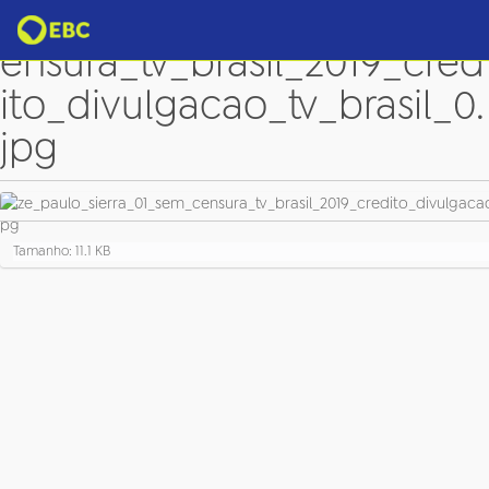
ze_paulo_sierra_01_sem_c
ensura_tv_brasil_2019_cred
ito_divulgacao_tv_brasil_0.
jpg
C
Tamanho: 11.1 KB
l
i
q
u
e
p
a
r
a
v
e
r