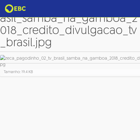
zeca_pagodinho_02_tv_br
asil_samba_na_gamboa_2
018_credito_divulgacao_tv
_brasil.jpg
C
Tamanho: 19.4 KB
l
i
q
u
e
p
a
r
a
v
e
r