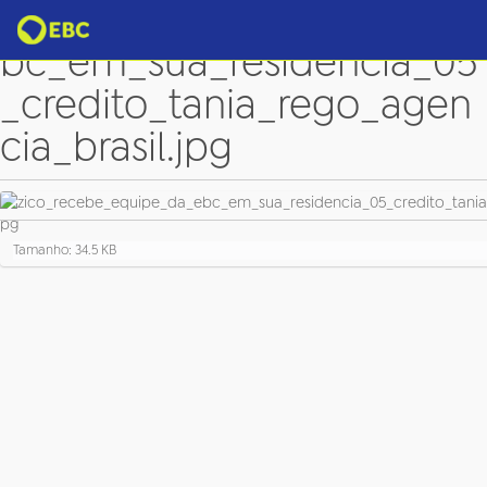
zico_recebe_equipe_da_e
bc_em_sua_residencia_05
_credito_tania_rego_agen
cia_brasil.jpg
C
Tamanho: 34.5 KB
l
i
q
u
e
p
a
r
a
v
e
r