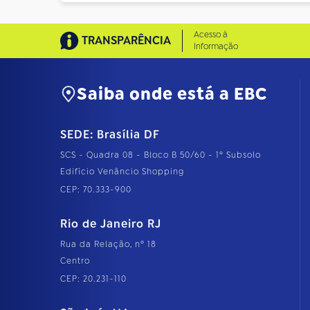
Acesso à
TRANSPARÊNCIA
Informação
Saiba onde está a EBC
SEDE: Brasília DF
SCS - Quadra 08 - Bloco B 50/60 - 1º Subsolo
Edifício Venâncio Shopping
CEP: 70.333-900
Rio de Janeiro RJ
Rua da Relação, nº 18
Centro
CEP: 20.231-110