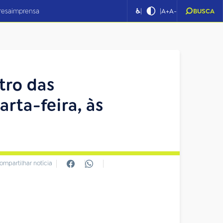
|
|
resa
imprensa
♿
A+
A-
BUSCA
stro das
rta-feira, às
ompartilhar notícia