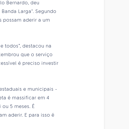
ulo Bernardo, deu
a Banda Larga". Segundo
as possam aderir a um
de todos”, destacou na
e lembrou que o serviço
ssível é preciso investir
estaduais e municipais -
eta é massificar em 4
 ou 5 meses. É
m aderir. E para isso é