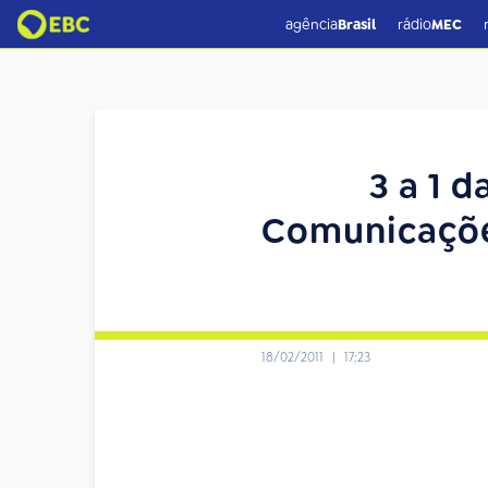
agência
Brasil
rádio
MEC
3 a 1 d
Comunicações
18/02/2011
|
17:23