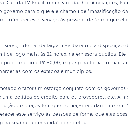
a 3 a 1 da TV Brasil, o ministro das Comunicações, Pa
do governo para o que ele chamou de "massificação d
erno oferecer esse serviço às pessoas de forma que el
sse serviço de banda larga mais barato e à disposição 
mitida logo mais, às 22 horas, na emissora pública. El
(o preço médio é R$ 60,00) e que para torná-lo mais ace
 parcerias com os estados e municípios.
metade e fazer um esforço conjunto com os governos 
e uma política de crédito para os provedores, etc. A m
redução de preços têm que começar rapidamente, em 4
erecer este serviço às pessoas de forma que elas possa
a para segurar a demanda”, completou.