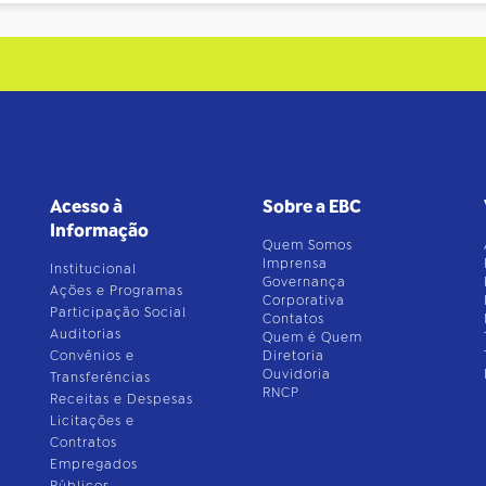
Acesso à
Sobre a EBC
Informação
Quem Somos
Imprensa
Institucional
Governança
Ações e Programas
Corporativa
Participação Social
Contatos
Auditorias
Quem é Quem
Convênios e
Diretoria
Ouvidoria
Transferências
RNCP
Receitas e Despesas
Licitações e
Contratos
Empregados