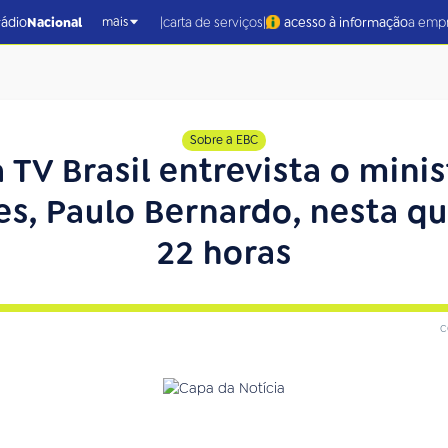
|
|
rádio
Nacional
carta de serviços
acesso à informação
a emp
mais
Sobre a EBC
a TV Brasil entrevista o mini
, Paulo Bernardo, nesta qua
22 horas
c