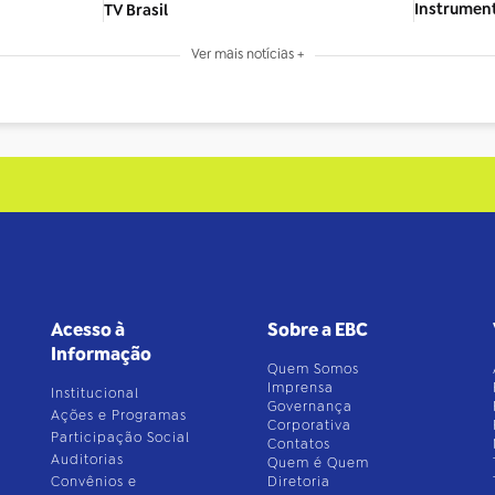
Instrument
TV Brasil
Ver mais notícias +
Acesso à
Sobre a EBC
Informação
Quem Somos
Imprensa
Institucional
Governança
Ações e Programas
Corporativa
Participação Social
Contatos
Auditorias
Quem é Quem
Convênios e
Diretoria