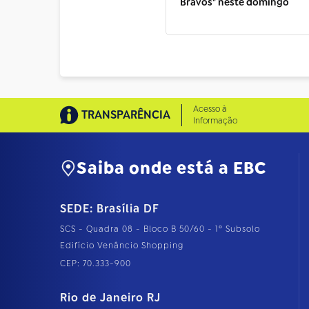
Bravos" neste domingo
Acesso à
TRANSPARÊNCIA
Informação
Saiba onde está a EBC
SEDE: Brasília DF
SCS - Quadra 08 - Bloco B 50/60 - 1º Subsolo
Edifício Venâncio Shopping
CEP: 70.333-900
Rio de Janeiro RJ