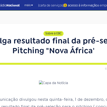
|
|
rádio
Nacional
carta de serviços
acesso à informação
a emp
mais
Sobre a EBC
lga resultado final da pré-s
Pitching "Nova África'
c
unicação divulgou nesta quinta-feira, 1 de dezembro,
o resultado final da pré-seleção para o pitching ( con