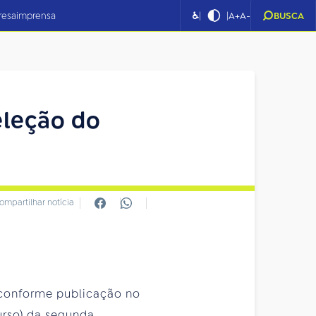
|
|
resa
imprensa
♿
A+
A-
BUSCA
eleção do
ompartilhar notícia
 conforme publicação no
curso) da segunda