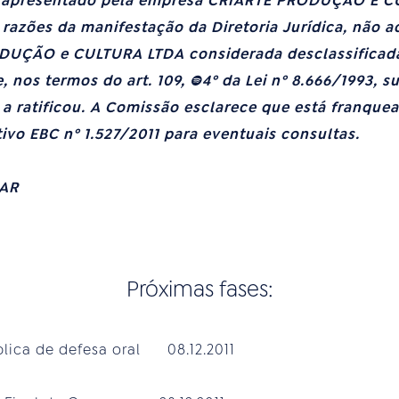
o apresentado pela empresa CRIARTE PRODUÇÃO E CU
razões da manifestação da Diretoria Jurídica, não 
UÇÃO e CULTURA LTDA considerada desclassificada
, nos termos do art. 109, §4º da Lei nº 8.666/1993, 
 a ratificou. A Comissão esclarece que está franque
ivo EBC nº 1.527/2011 para eventuais consultas.
IAR
Próximas fases:
blica de defesa oral 08.12.2011