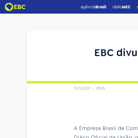
agência
Brasil
rádio
MEC
EBC divu
01/12/2011
|
18:05
A Empresa Brasil de Com
Diário Oficial da União, 