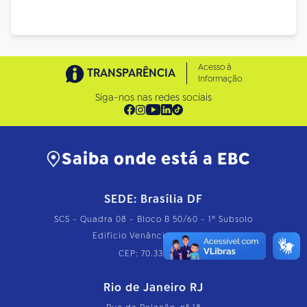
Acesso à
TRANSPARÊNCIA
Informação
Siga-nos nas redes sociais
Saiba onde está a EBC
SEDE: Brasília DF
SCS - Quadra 08 - Bloco B 50/60 - 1º Subsolo
Edifício Venâncio Shopping
CEP: 70.333-900
Rio de Janeiro RJ