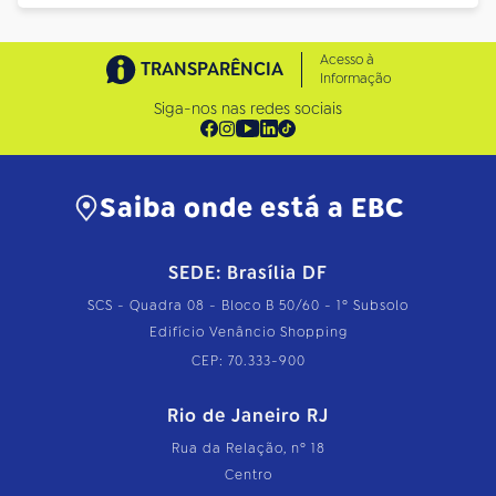
Acesso à
TRANSPARÊNCIA
Informação
Siga-nos nas redes sociais
Saiba onde está a EBC
SEDE: Brasília DF
SCS - Quadra 08 - Bloco B 50/60 - 1º Subsolo
Edifício Venâncio Shopping
CEP: 70.333-900
Rio de Janeiro RJ
Rua da Relação, nº 18
Centro