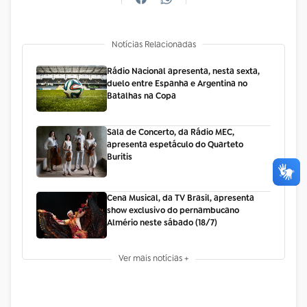
Notícias Relacionadas
Rádio Nacional apresenta, nesta sexta,
duelo entre Espanha e Argentina no
Batalhas na Copa
Sala de Concerto, da Rádio MEC,
apresenta espetáculo do Quarteto
Buritis
Cena Musical, da TV Brasil, apresenta
show exclusivo do pernambucano
Almério neste sábado (18/7)
Ver mais notícias +