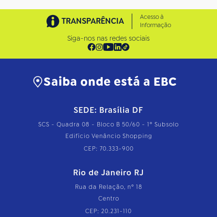
Acesso à
TRANSPARÊNCIA
Informação
Siga-nos nas redes sociais
Saiba onde está a EBC
SEDE: Brasília DF
SCS - Quadra 08 - Bloco B 50/60 - 1º Subsolo
Edifício Venâncio Shopping
CEP: 70.333-900
Rio de Janeiro RJ
Rua da Relação, nº 18
Centro
CEP: 20.231-110