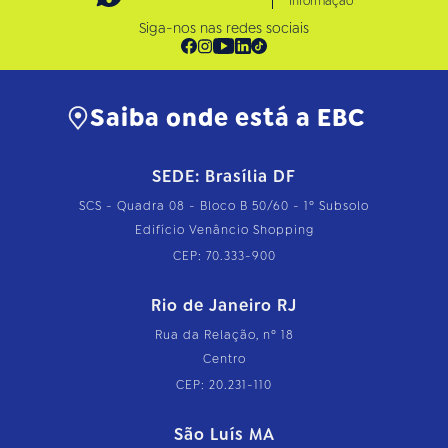
Informação
Siga-nos nas redes sociais
Saiba onde está a EBC
SEDE: Brasília DF
SCS - Quadra 08 - Bloco B 50/60 - 1º Subsolo
Edifício Venâncio Shopping
CEP: 70.333-900
Rio de Janeiro RJ
Rua da Relação, nº 18
Centro
CEP: 20.231-110
São Luís MA