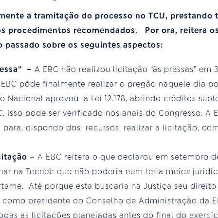
mente a tramitação do processo no TCU, prestando 
 os procedimentos recomendados. Por ora, reitera o
 passado sobre os seguintes aspectos:
ressa” –
A EBC não realizou licitação “às pressas” em
 EBC pôde finalmente realizar o pregão naquele dia po
 Nacional aprovou a Lei 12.178, abrindo créditos sup
BC. Isso pode ser verificado nos anais do Congresso. A
a para, dispondo dos recursos, realizar a licitação, co
icitação –
A EBC reitera o que declarou em setembro d
lhar na Tecnet: que não poderia nem teria meios jurídi
ertame. Até porque esta buscaria na Justiça seu direi
l como presidente do Conselho de Administração da E
todas as licitações planejadas antes do final do exercíc