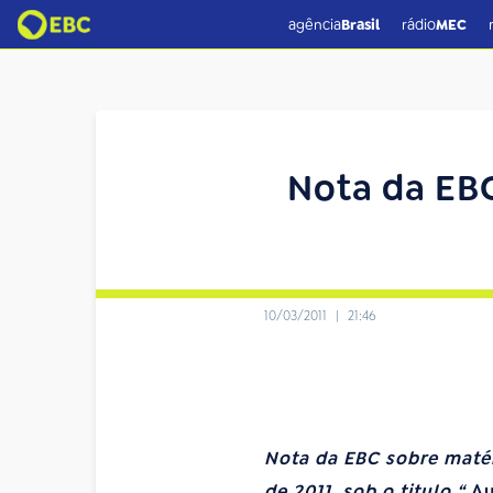
agência
Brasil
rádio
MEC
Nota da EBC
10/03/2011
|
21:46
Nota da EBC sobre matér
de 2011, sob o titulo “
Au