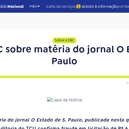
|
|
rádio
Nacional
carta de serviços
acesso à informação
a emp
mais
Sobre a EBC
 sobre matéria do jornal O 
Paulo
c
ia do jornal O Estado de S. Paulo, publicada nesta q
ditoria do TCU confirma fraude em licitação de R$ 6,