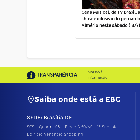
Cena Musical, da TV Brasil,
show exclusivo do pernam
Almério neste sábado (18/7)
Acesso à
TRANSPARÊNCIA
Informação
Saiba onde está a EBC
SEDE: Brasília DF
SCS - Quadra 08 - Bloco B 50/60 - 1º Subsolo
Edifício Venâncio Shopping