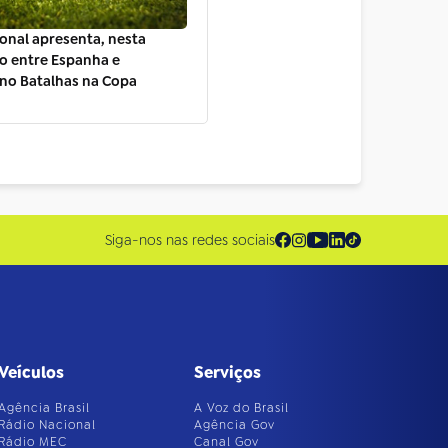
onal apresenta, nesta
lo entre Espanha e
no Batalhas na Copa
Siga-nos nas redes sociais
Veículos
Serviços
Agência Brasil
A Voz do Brasil
Rádio Nacional
Agência Gov
Rádio MEC
Canal Gov