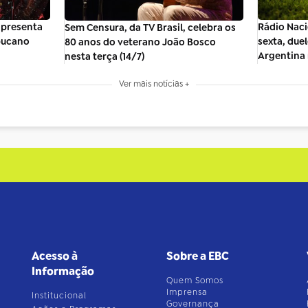
 apresenta
Rádio Naci
Sem Censura, da TV Brasil, celebra os
bucano
sexta, due
80 anos do veterano João Bosco
Argentina 
nesta terça (14/7)
Ver mais notícias +
Acesso à
Sobre a EBC
Informação
Quem Somos
Imprensa
Institucional
Governança