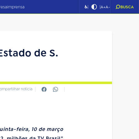
|
|
resa
imprensa
♿
A+
A-
BUSCA
Estado de S.
ompartilhar notícia
uinta-feira, 10 de março
2 milhões da TV Brasil”.