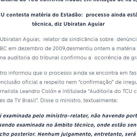
CU contesta matéria do Estadão: processo ainda est
técnica, diz Ubiratan Aguiar
biratan Aguiar, relator da sindicância sobre denúnc
a EBC em dezembro de 2009,desmentiu ontem a matéria
ma auditoria do tribunal confirmou a ocorrência de gra
tro informou que o processo ainda se encontra em fas
clusão oficial a respeito nem “confirmação” de irreg
rnalista Leandro Colón e intitulada “Auditoria do TCU
es da TV Brasil”. Disse o ministro, textualmente:
oi examinada pelo ministro-relator, não havendo por
 sendo examinada no âmbito técnico, onde estão se
ho posterior. Nenhum julgamento, entretanto, será