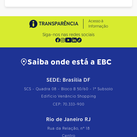
Acesso à
TRANSPARÊNCIA
Informação
Siga-nos nas redes sociais
Saiba onde está a EBC
SEDE: Brasília DF
SCS - Quadra 08 - Bloco B 50/60 - 1º Subsolo
Edifício Venâncio Shopping
CEP: 70.333-900
Rio de Janeiro RJ
Rua da Relação, nº 18
Centro