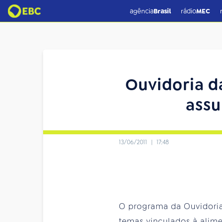
agência
Brasil
rádio
MEC
Ouvidoria d
assu
13/06/2011
|
17:48
O programa da Ouvidoria
temas vinculados à alim