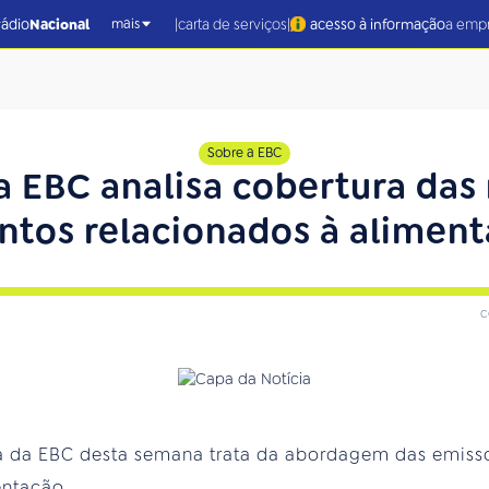
|
|
rádio
Nacional
carta de serviços
acesso à informação
a emp
mais
Sobre a EBC
a EBC analisa cobertura das 
ntos relacionados à alimen
c
 da EBC desta semana trata da abordagem das emisso
entação.