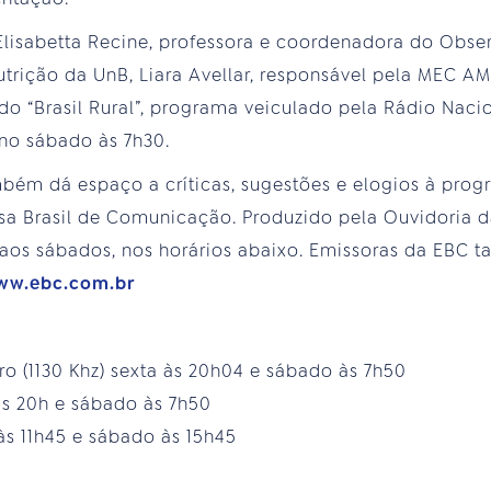
 Elisabetta Recine, professora e coordenadora do Obser
trição da UnB, Liara Avellar, responsável pela MEC AM,
do “Brasil Rural”, programa veiculado pela Rádio Nacio
no sábado às 7h30.
bém dá espaço a críticas, sugestões e elogios à prog
sa Brasil de Comunicação. Produzido pela Ouvidoria d
e aos sábados, nos horários abaixo. Emissoras da EB
ww.ebc.com.br
ro (1130 Khz) sexta às 20h04 e sábado às 7h50
às 20h e sábado às 7h50
às 11h45 e sábado às 15h45