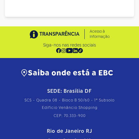
Acesso à
TRANSPARÊNCIA
Informação
Siga-nos nas redes sociais
Saiba onde está a EBC
SEDE: Brasília DF
SCS - Quadra 08 - Bloco B 50/60 - 1º Subsolo
Edifício Venâncio Shopping
CEP: 70.333-900
Rio de Janeiro RJ