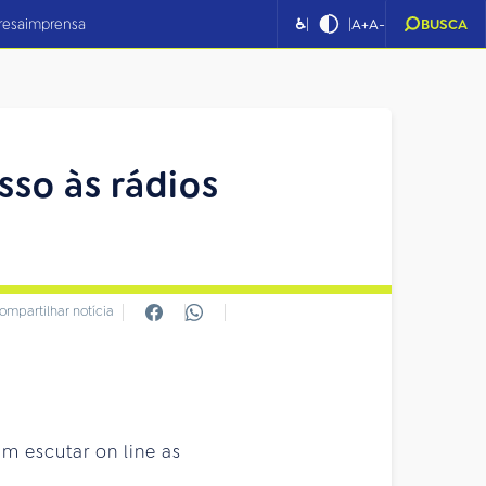
|
|
resa
imprensa
♿
A+
A-
BUSCA
sso às rádios
ompartilhar notícia
m escutar on line as