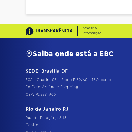
Acesso à
TRANSPARÊNCIA
Informação
Saiba onde está a EBC
SEDE: Brasília DF
SCS - Quadra 08 - Bloco B 50/60 - 1º Subsolo
Edifício Venâncio Shopping
CEP: 70.333-900
Rio de Janeiro RJ
Rua da Relação, nº 18
Centro