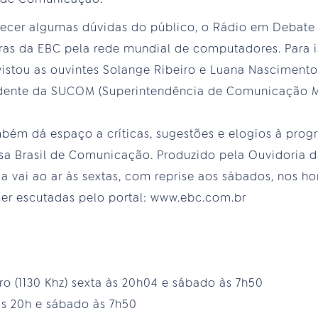
recer algumas dúvidas do público, o Rádio em Debat
ras da EBC pela rede mundial de computadores. Para i
istou as ouvintes Solange Ribeiro e Luana Nascimento,
ndente da SUCOM (Superintendência de Comunicação M
bém dá espaço a críticas, sugestões e elogios à prog
sa Brasil de Comunicação. Produzido pela Ouvidoria d
vai ao ar às sextas, com reprise aos sábados, nos ho
r escutadas pelo portal: www.ebc.com.br
ro (1130 Khz) sexta às 20h04 e sábado às 7h50
às 20h e sábado às 7h50