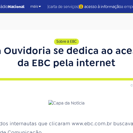
|
|
rádio
Nacional
carta de serviços
acesso à informação
a emp
mais
Sobre a EBC
Ouvidoria se dedica ao ace
da EBC pela internet
c
dos internautas que clicaram www.ebc.com.br buscava
l de Comunicação.