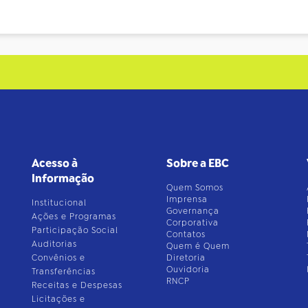
Acesso à
Sobre a EBC
Informação
Quem Somos
Imprensa
Institucional
Governança
Ações e Programas
Corporativa
Participação Social
Contatos
Auditorias
Quem é Quem
Convênios e
Diretoria
Ouvidoria
Transferências
RNCP
Receitas e Despesas
Licitações e