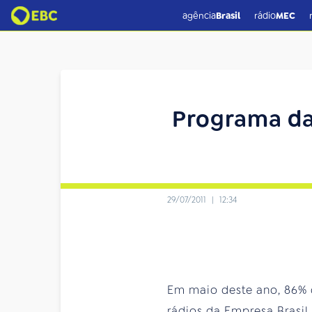
agência
Brasil
rádio
MEC
Programa da 
29/07/2011
|
12:34
Em maio deste ano, 86% 
rádios da Empresa Brasi