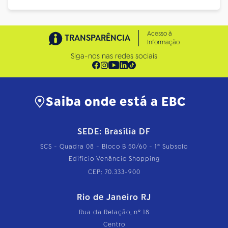
Acesso à
TRANSPARÊNCIA
Informação
Siga-nos nas redes sociais
Saiba onde está a EBC
SEDE: Brasília DF
SCS - Quadra 08 - Bloco B 50/60 - 1º Subsolo
Edifício Venâncio Shopping
CEP: 70.333-900
Rio de Janeiro RJ
Rua da Relação, nº 18
Centro