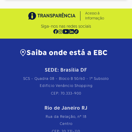
Acesso à
TRANSPARÊNCIA
Informação
Siga-nos nas redes sociais
Saiba onde está a EBC
SEDE: Brasília DF
SCS - Quadra 08 - Bloco B 50/60 - 1º Subsolo
Edifício Venâncio Shopping
CEP: 70.333-900
Rio de Janeiro RJ
Rua da Relação, nº 18
Centro
CEP: 20.231-110