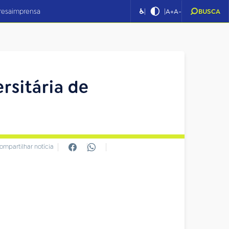
|
|
resa
imprensa
♿
A+
A-
BUSCA
rsitária de
ompartilhar notícia