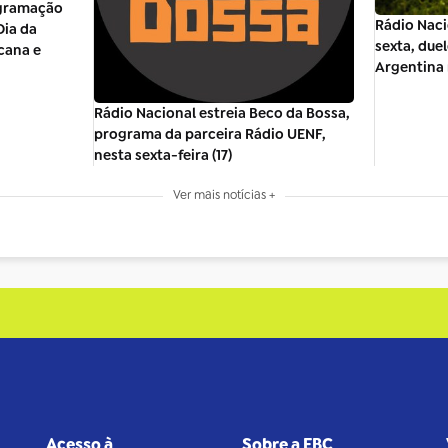
ogramação
Rádio Naci
Dia da
sexta, due
cana e
Argentina 
Rádio Nacional estreia Beco da Bossa,
programa da parceira Rádio UENF,
nesta sexta-feira (17)
Ver mais notícias +
Acesso à
Sobre a EBC