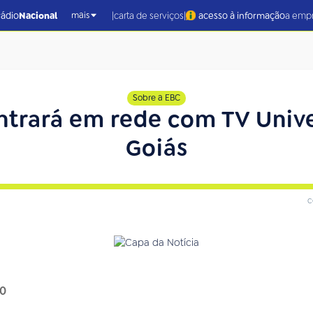
|
|
rádio
Nacional
carta de serviços
acesso à informação
a emp
mais
Sobre a EBC
entrará em rede com TV Unive
Goiás
c
10