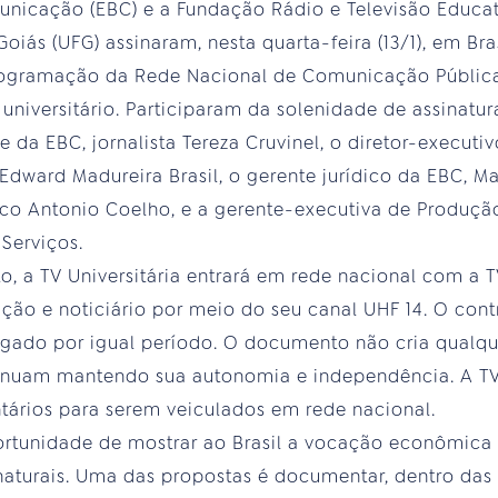
unicação (EBC) e a Fundação Rádio e Televisão Educat
oiás (UFG) assinaram, nesta quarta-feira (13/1), em Bra
rogramação da Rede Nacional de Comunicação Pública
universitário. Participaram da solenidade de assinatur
e da EBC, jornalista Tereza Cruvinel, o diretor-executiv
, Edward Madureira Brasil, o gerente jurídico da EBC, M
co Antonio Coelho, e a gerente-executiva de Produção
 Serviços.
, a TV Universitária entrará em rede nacional com a TV
ão e noticiário por meio do seu canal UHF 14. O cont
gado por igual período. O documento não cria qualqu
tinuam mantendo sua autonomia e independência. A TV 
rios para serem veiculados em rede nacional.
rtunidade de mostrar ao Brasil a vocação econômica 
 naturais. Uma das propostas é documentar, dentro d