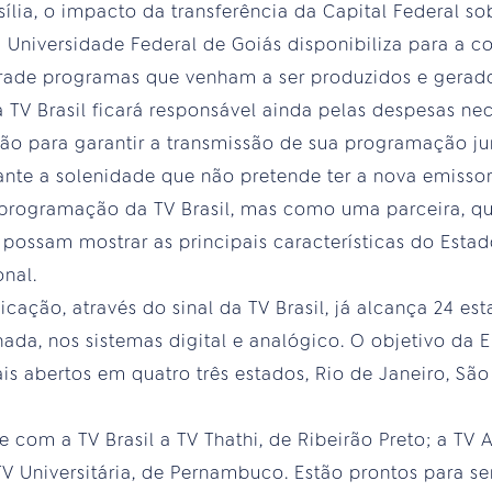
ília, o impacto da transferência da Capital Federal so
a Universidade Federal de Goiás disponibiliza para a 
rade programas que venham a ser produzidos e gerados
 TV Brasil ficará responsável ainda pelas despesas nec
o para garantir a transmissão de sua programação ju
rante a solenidade que não pretende ter a nova emisso
programação da TV Brasil, mas como uma parceira, 
possam mostrar as principais características do Estad
nal.
cação, através do sinal da TV Brasil, já alcança 24 e
hada, nos sistemas digital e analógico. O objetivo da 
ais abertos em quatro três estados, Rio de Janeiro, S
com a TV Brasil a TV Thathi, de Ribeirão Preto; a TV A
 TV Universitária, de Pernambuco. Estão prontos para 