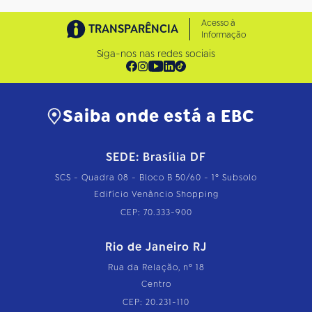
Acesso à
TRANSPARÊNCIA
Informação
Siga-nos nas redes sociais
Saiba onde está a EBC
SEDE: Brasília DF
SCS - Quadra 08 - Bloco B 50/60 - 1º Subsolo
Edifício Venâncio Shopping
CEP: 70.333-900
Rio de Janeiro RJ
Rua da Relação, nº 18
Centro
CEP: 20.231-110