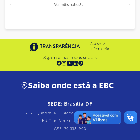
Ver mais notícias +
Acesso à
TRANSPARÊNCIA
Informação
Siga-nos nas redes sociais
Saiba onde está a EBC
SEDE: Brasília DF
SCS - Quadra 08 - Bloco B 50/60 - 1º Subsolo
Edifício Venâncio Shopping
CEP: 70.333-900