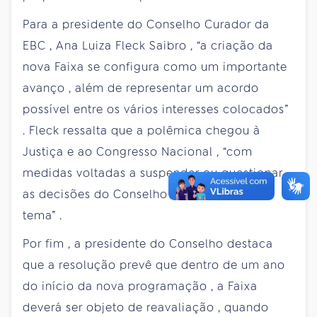
Para a
presidente
do
Conselho
Curador
da
EBC
, Ana
Luiza
Fleck
Saibro
, “a
criação
da
nova
Faixa
se
configura
como
um
importante
avanço
,
além
de
representar
um
acordo
possível
entre
os
vários
interesses
colocados”
. Fleck
ressalta
que
a
polêmica
chegou
à
Justiça
e
ao
Congresso
Nacional
, “com
medidas
voltadas
a suspender
ou
questionar
as
decisões
do
Conselho
Curador
sobre
o
tema”
.
Por
fim
, a
presidente
do
Conselho
destaca
que
a
resolução
prevê
que
dentro
de um
ano
do
início
da
nova
programação
, a
Faixa
deverá
ser
objeto
de
reavaliação
,
quando