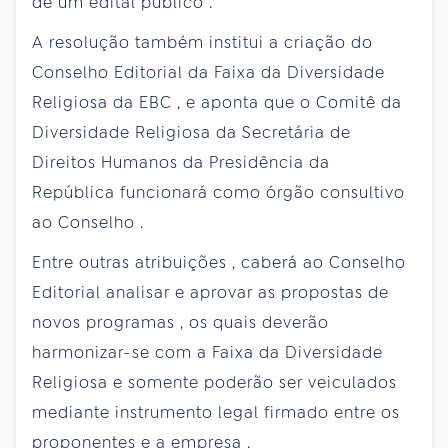
de um
edital
público
.
A
resolução
também
institui
a
criação
do
Conselho
Editorial
da
Faixa
da
Diversidade
Religiosa
da
EBC
, e
aponta
que
o
Comitê
da
Diversidade
Religiosa
da
Secretária
de
Direitos
Humanos
da
Presidência
da
República
funcionará
como
órgão
consultivo
ao
Conselho
.
Entre
outras
atribuições
,
caberá
ao
Conselho
Editorial
analisar
e
aprovar
as
propostas
de
novos
programas
,
os
quais
deverão
harmonizar-se
com a
Faixa
da
Diversidade
Religiosa
e
somente
poderão
ser
veiculados
mediante
instrumento
legal
firmado
entre
os
proponentes
e a
empresa
.