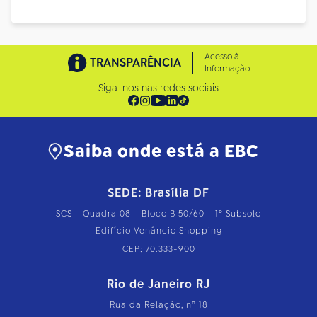
Acesso à
TRANSPARÊNCIA
Informação
Siga-nos nas redes sociais
Saiba onde está a EBC
SEDE: Brasília DF
SCS - Quadra 08 - Bloco B 50/60 - 1º Subsolo
Edifício Venâncio Shopping
CEP: 70.333-900
Rio de Janeiro RJ
Rua da Relação, nº 18