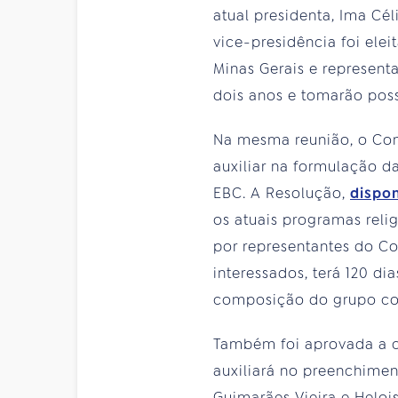
atual presidenta, Ima Cé
vice-presidência foi elei
Minas Gerais e represen
dois anos e tomarão poss
Na mesma reunião, o Con
auxiliar na formulação d
EBC. A Resolução,
dispo
os atuais programas reli
por representantes do Co
interessados, terá 120 di
composição do grupo con
Também foi aprovada a c
auxiliará no preenchimen
Guimarães Vieira e Heloi