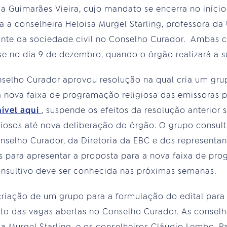
lia Guimarães Vieira, cujo mandato se encerra no iníci
ta a conselheira Heloisa Murgel Starling, professora d
tante da sociedade civil no Conselho Curador. Ambas
e no dia 9 de dezembro, quando o órgão realizará a s
selho Curador aprovou resolução na qual cria um gru
a nova faixa de programação religiosa das emissoras 
nível aqui
, suspende os efeitos da resolução anterior
giosos até nova deliberação do órgão. O grupo consul
nselho Curador, da Diretoria da EBC e dos representa
as para apresentar a proposta para a nova faixa de pro
sultivo deve ser conhecida nas próximas semanas.
riação de um grupo para a formulação do edital para 
to das vagas abertas no Conselho Curador. As conselh
sa Murgel Starling, e os conselheiros Cláudio Lembo, 