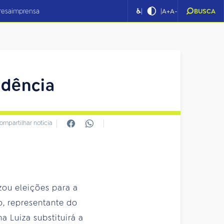
|
|
resa
imprensa
♿
A+
A-
BUSCA
idência
ompartilhar notícia
zou eleições para a
o, representante do
a Luiza substituirá a