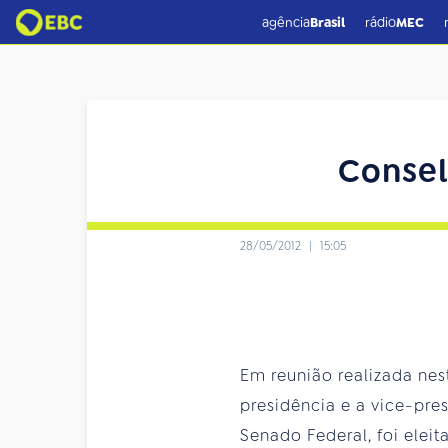
agência
Brasil
rádio
MEC
Consel
28/05/2012
|
15:05
Em reunião realizada nest
presidência e a vice-pre
Senado Federal, foi eleit