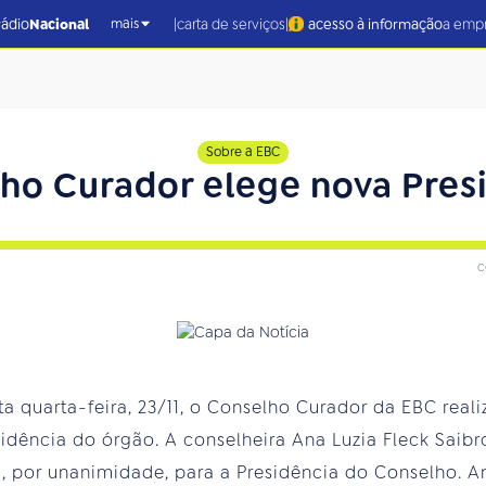
|
|
rádio
Nacional
carta de serviços
acesso à informação
a emp
mais
Sobre a EBC
ho Curador elege nova Pres
c
a quarta-feira, 23/11, o Conselho Curador da EBC reali
sidência do órgão. A conselheira Ana Luzia Fleck Saibr
a, por unanimidade, para a Presidência do Conselho. An