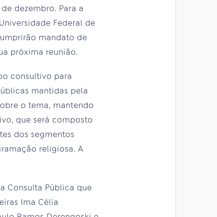
o de dezembro. Para a
a Universidade Federal de
 cumprirão mandato de
ua próxima reunião.
po consultivo para
públicas mantidas pela
 sobre o tema, mantendo
tivo, que será composto
ntes dos segmentos
gramação religiosa. A
a Consulta Pública que
eiras Ima Célia
Paulo Ramos Derengoski e