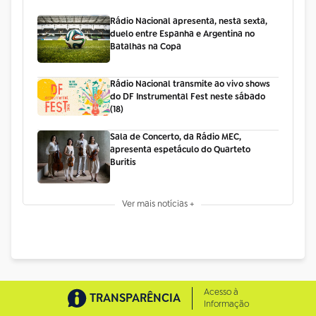
Rádio Nacional apresenta, nesta sexta,
duelo entre Espanha e Argentina no
Batalhas na Copa
Rádio Nacional transmite ao vivo shows
do DF Instrumental Fest neste sábado
(18)
Sala de Concerto, da Rádio MEC,
apresenta espetáculo do Quarteto
Buritis
Ver mais notícias +
Acesso à
TRANSPARÊNCIA
Informação