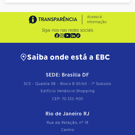
Acesso à
TRANSPARÊNCIA
Informação
Siga-nos nas redes sociais
Saiba onde está a EBC
SEDE: Brasília DF
SCS - Quadra 08 - Bloco B 50/60 - 1º Subsolo
Edifício Venâncio Shopping
CEP: 70.333-900
Rio de Janeiro RJ
Rua da Relação, nº 18
Centro