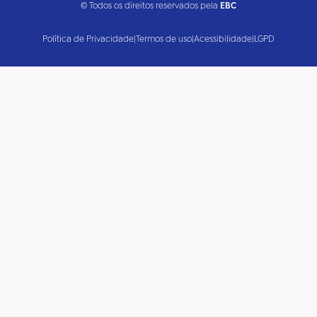
© Todos os direitos reservados pela
EBC
Política de Privacidade
|
Termos de uso
|
Acessibilidade
|
LGPD