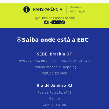
Acesso à
TRANSPARÊNCIA
Informação
Siga-nos nas redes sociais
Saiba onde está a EBC
SEDE: Brasília DF
SCS - Quadra 08 - Bloco B 50/60 - 1º Subsolo
Edifício Venâncio Shopping
CEP: 70.333-900
Rio de Janeiro RJ
Rua da Relação, nº 18
Centro
CEP: 20.231-110