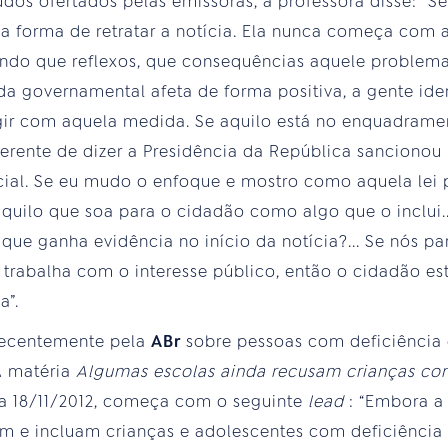
dos ofertados pelas emissoras, a professora disse: “
a forma de retratar a notícia. Ela nunca começa com a 
ndo que reflexos, que consequências aquele problema
 governamental afeta de forma positiva, a gente ide
gir com aquela medida. Se aquilo está no enquadramen
ferente de dizer a Presidência da República sancionou
cial. Se eu mudo o enfoque e mostro como aquela lei 
é aquilo que soa para o cidadão como algo que o inclui
e ganha evidência no início da notícia?... Se nós pa
 trabalha com o interesse público, então o cidadão es
a”.
recentemente pela
ABr
sobre pessoas com deficiência
A matéria
Algumas escolas ainda recusam crianças co
ia 18/11/2012, começa com o seguinte
lead
: “Embora a 
tem e incluam crianças e adolescentes com deficiência