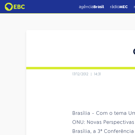
agência
Brasil
rádio
MEC
17/12/2012
|
14:31
Brasília - Com o tema U
ONU: Novas Perspectivas 
Brasília, a 3ª Conferênc