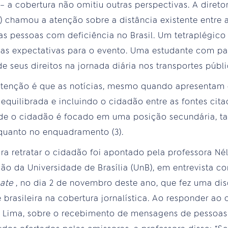
 – a cobertura não omitiu outras perspectivas. A dire
chamou a atenção sobre a distância existente entre a
das pessoas com deficiência no Brasil. Um tetraplégico
as expectativas para o evento. Uma estudante com para
 seus direitos na jornada diária nos transportes públi
tenção é que as notícias, mesmo quando apresentam d
quilibrada e incluindo o cidadão entre as fontes cita
de o cidadão é focado em uma posição secundária, t
 quanto no enquadramento (3).
a retratar o cidadão foi apontado pela professora Nél
o da Universidade de Brasília (UnB), em entrevista 
bate
, no dia 2 de novembro deste ano, que fez uma dis
brasileira na cobertura jornalística. Ao responder ao 
a Lima, sobre o recebimento de mensagens de pessoa