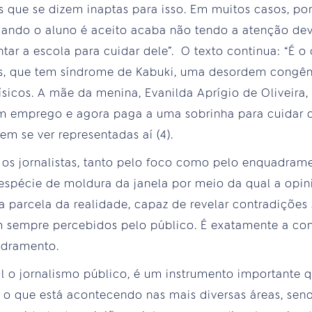
s que se dizem inaptas para isso. Em muitos casos, por 
uando o aluno é aceito acaba não tendo a atenção dev
ntar a escola para cuidar dele”. O texto continua: “É 
os, que tem síndrome de Kabuki, uma desordem congêni
ísicos. A mãe da menina, Evanilda Aprígio de Oliveira,
m emprego e agora paga a uma sobrinha para cuidar de
m se ver representadas aí (4).
e os jornalistas, tanto pelo foco como pelo enquadram
espécie de moldura da janela por meio da qual a opin
parcela da realidade, capaz de revelar contradições s
em sempre percebidos pelo público. É exatamente a co
dramento.
l o jornalismo público, é um instrumento importante 
o que está acontecendo nas mais diversas áreas, send