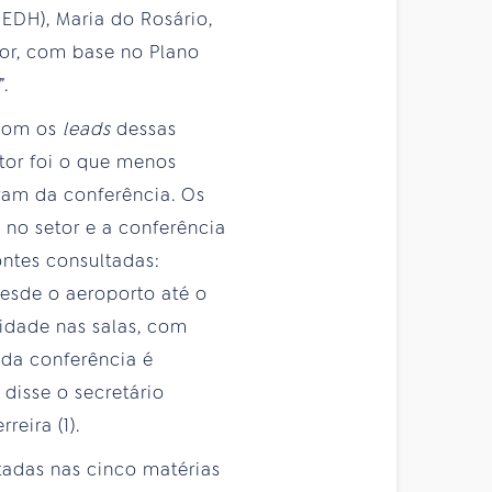
SEDH), Maria do Rosário,
tor, com base no Plano
.
 com os
leads
dessas
etor foi o que menos
ram da conferência. Os
no setor e a conferência
ontes consultadas:
esde o aeroporto até o
lidade nas salas, com
 da conferência é
disse o secretário
eira (1).
ltadas nas cinco matérias