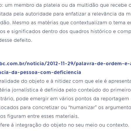
xto: um membro da plateia ou da multidão que recebe
 citada pela autoridade para enfatizar a relevância da
dadão. Mesmo as matérias que contextualizam o tema 
os e significados dentro dos quadros histórico e com
esse defeito.
.ebc.com.br/noticia/2012-11-29/palavra-de-ordem-e
ncia-da-pessoa-com-deficiencia
tralidade do objeto e à nitidez com que ele é apresenta
ria jornalística é definida pelo conteúdo do primeir
ontrário, pode emergir em vários pontos da reportagem 
olocados para concretizar ou “humanizar” os argument
os figuram entre esses materiais.
efere à integração do objeto no seu meio ou contexto