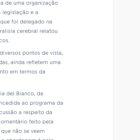
tora de uma organização
 legislação e a
 que foi delegado na
lisia cerebral relatou
cos.
iversos pontos de vista,
das, ainda refletem uma
anto em termos da
ia del Bianco, da
concedida ao programa da
cussão a respeito da
comentário feito pela
s que não se veem