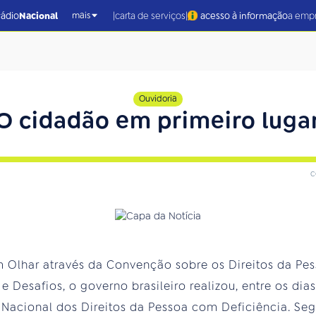
|
|
rádio
Nacional
carta de serviços
acesso à informação
a emp
mais
Ouvidoria
O cidadão em primeiro luga
c
m Olhar através da Convenção sobre os Direitos da Pe
e Desafios, o governo brasileiro realizou, entre os di
ia Nacional dos Direitos da Pessoa com Deficiência. Se