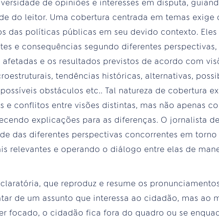
diversidade de opiniões e interesses em disputa, guian
de do leitor. Uma cobertura centrada em temas exige 
tos das políticas públicas em seu devido contexto. Ele
tes e consequências segundo diferentes perspectivas,
 afetadas e os resultados previstos de acordo com vis
oestruturais, tendências históricas, alternativas, poss
 possíveis obstáculos etc.. Tal natureza de cobertura e
s e conflitos entre visões distintas, mas não apenas c
ecendo explicações para as diferenças. O jornalista 
dade das diferentes perspectivas concorrentes em torn
s relevantes e operando o diálogo entre elas de mane
claratória, que reproduz e resume os pronunciamentos
atar de um assunto que interessa ao cidadão, mas ao
 ser focado, o cidadão fica fora do quadro ou se enq