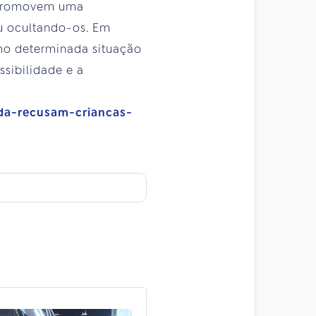
ue promovem uma
u ocultando-os. Em
omo determinada situação
ssibilidade e a
nda-recusam-criancas-