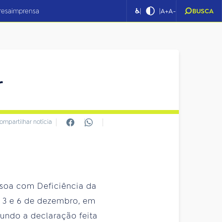
|
|
resa
imprensa
♿
A+
A-
BUSCA
r
ompartilhar notícia
ssoa com Deficiência da
as 3 e 6 de dezembro, em
gundo a declaração feita