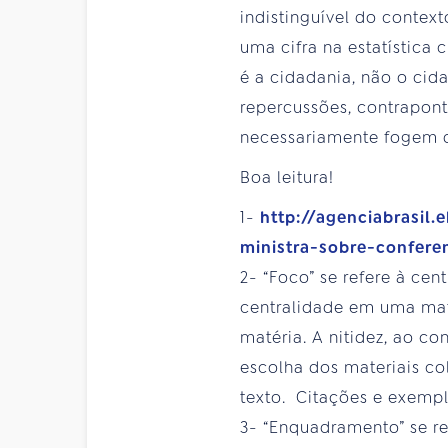
indistinguível do conte
uma cifra na estatística
é a cidadania, não o ci
repercussões, contrapont
necessariamente fogem d
Boa leitura!
1-
http://agenciabrasil
ministra-sobre-confere
2- “Foco” se refere à cen
centralidade em uma maté
matéria. A nitidez, ao c
escolha dos materiais c
texto. Citações e exempl
3- “Enquadramento” se r