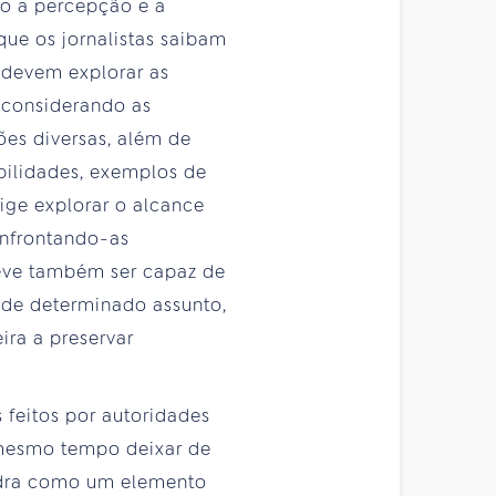
do a percepção e a
que os jornalistas saibam
s devem explorar as
 considerando as
ões diversas, além de
ibilidades, exemplos de
xige explorar o alcance
onfrontando-as
deve também ser capaz de
o de determinado assunto,
ira a preservar
 feitos por autoridades
 mesmo tempo deixar de
uadra como um elemento