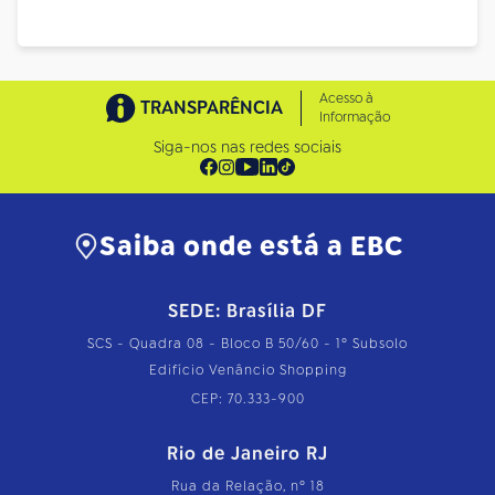
Acesso à
TRANSPARÊNCIA
Informação
Siga-nos nas redes sociais
Saiba onde está a EBC
SEDE: Brasília DF
SCS - Quadra 08 - Bloco B 50/60 - 1º Subsolo
Edifício Venâncio Shopping
CEP: 70.333-900
Rio de Janeiro RJ
Rua da Relação, nº 18