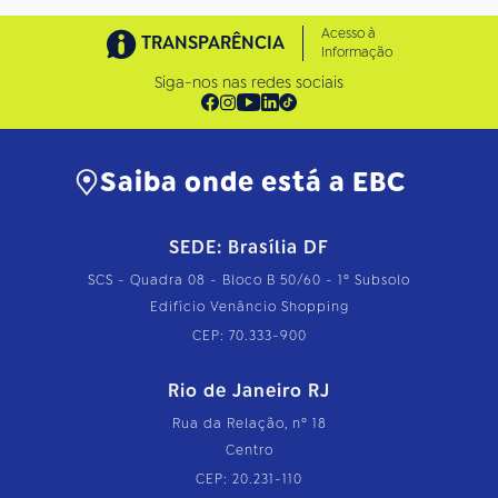
Acesso à
TRANSPARÊNCIA
Informação
Siga-nos nas redes sociais
Saiba onde está a EBC
SEDE: Brasília DF
SCS - Quadra 08 - Bloco B 50/60 - 1º Subsolo
Edifício Venâncio Shopping
CEP: 70.333-900
Rio de Janeiro RJ
Rua da Relação, nº 18
Centro
CEP: 20.231-110