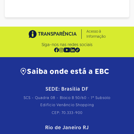
Acesso à
TRANSPARÊNCIA
Informação
Siga-nos nas redes sociais
Saiba onde está a EBC
SEDE: Brasília DF
SCS - Quadra 08 - Bloco B 50/60 - 1º Subsolo
Edifício Venâncio Shopping
CEP: 70.333-900
Rio de Janeiro RJ