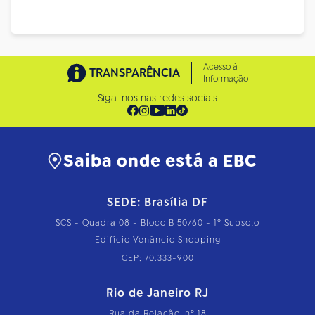
Acesso à
TRANSPARÊNCIA
Informação
Siga-nos nas redes sociais
Saiba onde está a EBC
SEDE: Brasília DF
SCS - Quadra 08 - Bloco B 50/60 - 1º Subsolo
Edifício Venâncio Shopping
CEP: 70.333-900
Rio de Janeiro RJ
Rua da Relação, nº 18