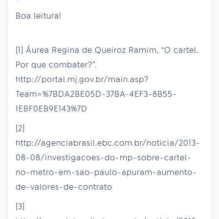
Boa leitura!
[1] Áurea Regina de Queiroz Ramim, “O cartel.
Por que combater?”.
http://portal.mj.gov.br/main.asp?
Team=%7BDA2BE05D-37BA-4EF3-8B55-
1EBF0EB9E143%7D
[2]
http://agenciabrasil.ebc.com.br/noticia/2013-
08-08/investigacoes-do-mp-sobre-cartel-
no-metro-em-sao-paulo-apuram-aumento-
de-valores-de-contrato
[3]