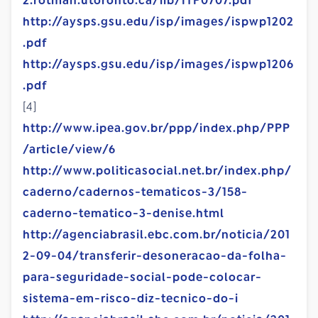
2.rotman.utoronto.ca/iib/ITP0707.pdf
http://aysps.gsu.edu/isp/images/ispwp1202
.pdf
http://aysps.gsu.edu/isp/images/ispwp1206
.pdf
[4]
http://www.ipea.gov.br/ppp/index.php/PPP
/article/view/6
http://www.politicasocial.net.br/index.php/
caderno/cadernos-tematicos-3/158-
caderno-tematico-3-denise.html
http://agenciabrasil.ebc.com.br/noticia/201
2-09-04/transferir-desoneracao-da-folha-
para-seguridade-social-pode-colocar-
sistema-em-risco-diz-tecnico-do-i