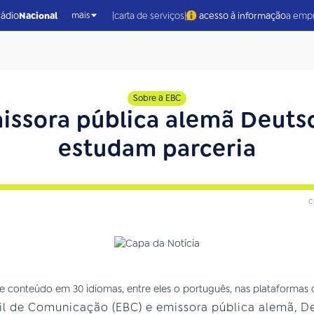
|
|
rádio
Nacional
carta de serviços
acesso à informação
a emp
mais
Sobre a EBC
issora pública alemã Deuts
estudam parceria
c
 conteúdo em 30 idiomas, entre eles o português, nas plataformas de
sil de Comunicação (EBC) e emissora pública alemã, D