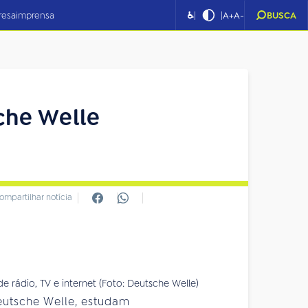
|
|
resa
imprensa
♿
A+
A-
BUSCA
che Welle
ompartilhar notícia
 rádio, TV e internet (Foto: Deutsche Welle)
eutsche Welle, estudam