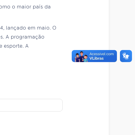
como o maior país da
14, lançado em maio. O
des. A programação
e esporte. A