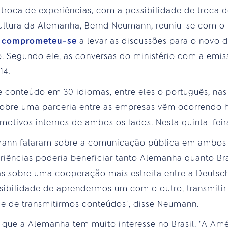
 troca de experiências, com a possibilidade de troca 
 Cultura da Alemanha, Bernd Neumann, reuniu-se com o
o comprometeu-se
a levar as discussões para o novo d
 Segundo ele, as conversas do ministério com a emi
14.
 conteúdo em 30 idiomas, entre eles o português, nas
 sobre uma parceria entre as empresas vêm ocorrendo 
motivos internos de ambos os lados. Nesta quinta-fei
mann falaram sobre a comunicação pública em ambos 
riências poderia beneficiar tanto Alemanha quanto Br
as sobre uma cooperação mais estreita entre a Deuts
ssibilidade de aprendermos um com o outro, transmiti
ade de transmitirmos conteúdos", disse Neumann.
que a Alemanha tem muito interesse no Brasil. "A Am