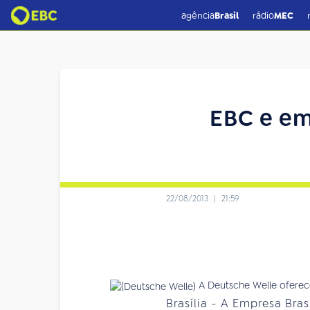
agência
Brasil
rádio
MEC
EBC e em
22/08/2013
|
21:59
A Deutsche Welle oferece
Brasília - A Empresa Bra