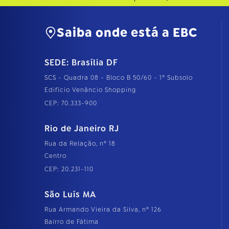
Saiba onde está a EBC
SEDE: Brasília DF
SCS - Quadra 08 - Bloco B 50/60 - 1º Subsolo
Edifício Venâncio Shopping
CEP: 70.333-900
Rio de Janeiro RJ
Rua da Relação, nº 18
Centro
CEP: 20.231-110
São Luís MA
Rua Armando Vieira da Silva, nº 126
Bairro de Fátima