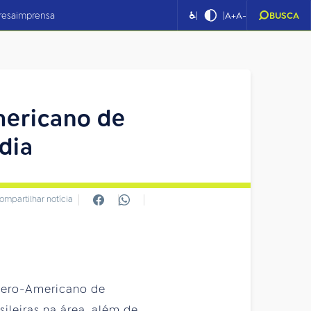
|
|
resa
imprensa
♿
A+
A-
BUSCA
mericano de
dia
ompartilhar notícia
 Ibero-Americano de
ileiras na área, além de