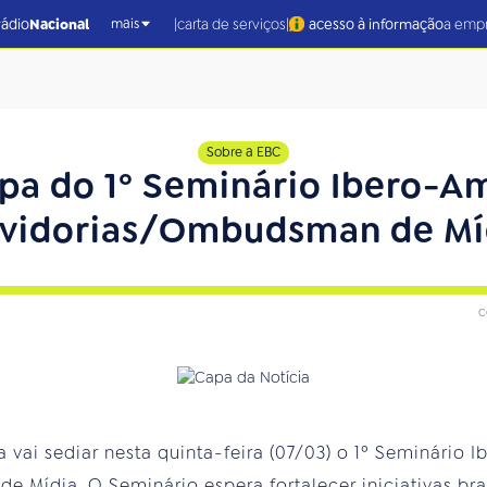
|
|
rádio
Nacional
carta de serviços
acesso à informação
a emp
mais
Sobre a EBC
ipa do 1º Seminário Ibero-A
vidorias/Ombudsman de Mí
c
a vai sediar nesta quinta-feira (07/03) o 1º Seminário
Mídia. O Seminário espera fortalecer iniciativas bras