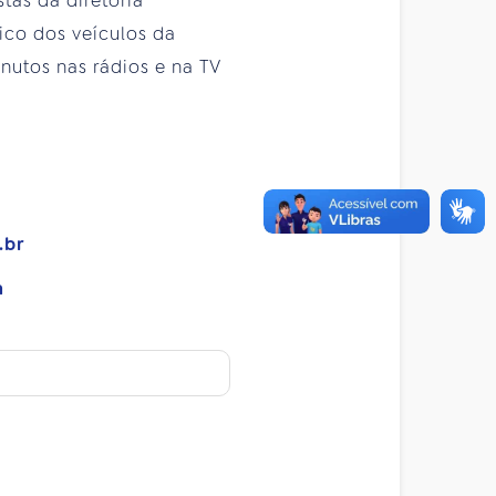
tas da diretoria
ico dos veículos da
nutos nas rádios e na TV
.br
m