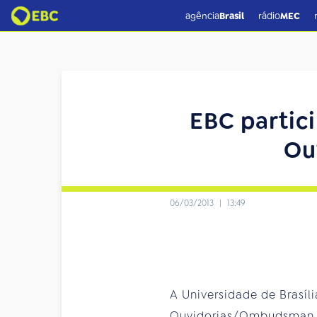
agência
Brasil
rádio
MEC
EBC partic
Ou
06/03/2013
|
13:49
A Universidade de Brasíli
Ouvidorias/Ombudsman de 