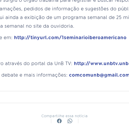
 surgiu o órgão trabalha para registrar e buscar respos
eclamações, pedidos de informação e sugestões do públ
clui ainda a exibição de um programa semanal de 25 mi
a semanal no site da ouvidoria.
te em:
http://tinyurl.com/1seminarioiberoamericano
vo através do portal da UnB TV:
http://www.unbtv.unb
o debate e mais informações:
comcomunb@gmail.co
Compartilhe essa notícia