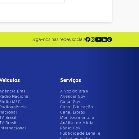
Siga-nos nas redes sociais
Veículos
Serviços
Agência Brasil
A Voz do Brasil
Rádio Nacional
Agência Gov
Rádio MEC
Canal Gov
Radioagência
Canal Educação
Nacional
Canal Libras
TV Brasil
Monitoramento e
TV Brasil
Análise de Mídia
Internacional
Rádio Gov
Publicidade Legal e
Licenciamento