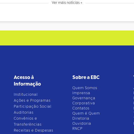
Ver mais notícias +
Acesso à
Sobre a EBC
Informação
Quem Somos
Imprensa
Institucional
Governança
Ações e Programas
Corporativa
Participação Social
Contatos
Auditorias
Quem é Quem
Convênios e
Diretoria
Ouvidoria
Transferências
RNCP
Receitas e Despesas