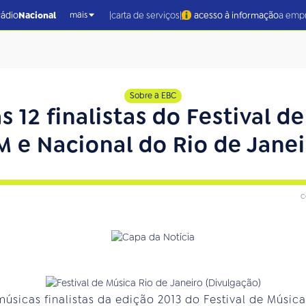
|
|
rádio
Nacional
carta de serviços
acesso à informação
a emp
mais
Sobre a EBC
s 12 finalistas do Festival 
M e Nacional do Rio de Janei
c
músicas finalistas da edição 2013 do Festival de Músic