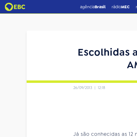
agência
Brasil
rádio
MEC
Escolhidas a
A
26/09/2013
|
12:18
Já são conhecidas as 12 