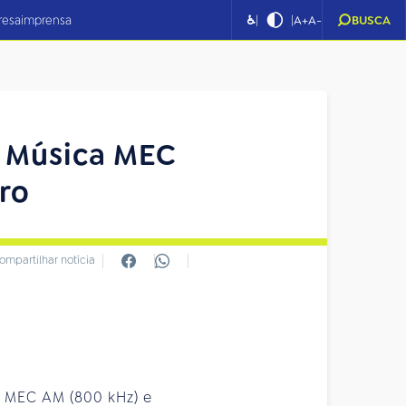
|
|
resa
imprensa
♿
A+
A-
BUSCA
de Música MEC
ro
ompartilhar notícia
a MEC AM (800 kHz) e