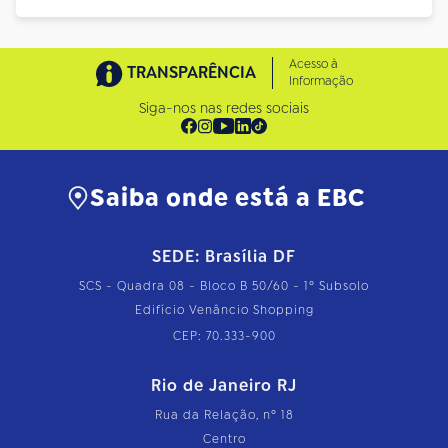
Acesso à
TRANSPARÊNCIA
Informação
Siga-nos nas redes sociais
Saiba onde está a EBC
SEDE: Brasília DF
SCS - Quadra 08 - Bloco B 50/60 - 1º Subsolo
Edifício Venâncio Shopping
CEP: 70.333-900
Rio de Janeiro RJ
Rua da Relação, nº 18
Centro