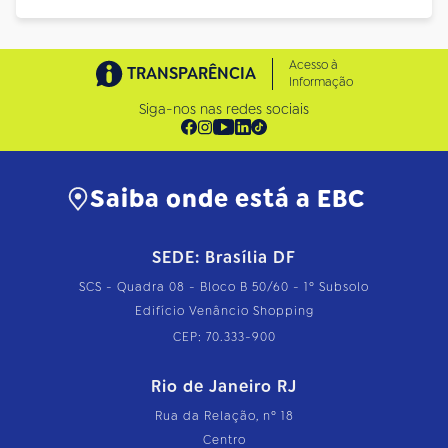
Acesso à
TRANSPARÊNCIA
Informação
Siga-nos nas redes sociais
Saiba onde está a EBC
SEDE: Brasília DF
SCS - Quadra 08 - Bloco B 50/60 - 1º Subsolo
Edifício Venâncio Shopping
CEP: 70.333-900
Rio de Janeiro RJ
Rua da Relação, nº 18
Centro