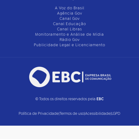
A Voz do Brasil
Agência Gov
Canal Gov
Canal Educação
Canal Libras
Monitoramento e Análise de Mídia
Rádio Gov
Publicidade Legal e Licenciamento
© Todos os direitos reservados pela
EBC
Política de Privacidade
|
Termos de uso
|
Acessibilidade
|
LGPD