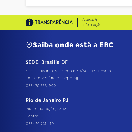
Acesso à
TRANSPARÊNCIA
Informação
Saiba onde está a EBC
SEDE: Brasília DF
SCS - Quadra 08 - Bloco B 50/60 - 1º Subsolo
Edifício Venâncio Shopping
CEP: 70.333-900
Rio de Janeiro RJ
Rua da Relação, nº 18
Centro
CEP: 20.231-110