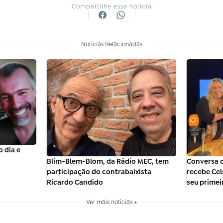
Compartilhe essa notícia
Notícias Relacionadas
 dia e
Blim-Blem-Blom, da Rádio MEC, tem
Conversa 
participação do contrabaixista
recebe Cel
Ricardo Candido
seu prime
Ver mais notícias +