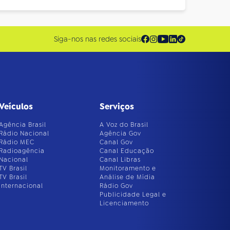
Siga-nos nas redes sociais
Veículos
Serviços
Agência Brasil
A Voz do Brasil
Rádio Nacional
Agência Gov
Rádio MEC
Canal Gov
Radioagência
Canal Educação
Nacional
Canal Libras
TV Brasil
Monitoramento e
TV Brasil
Análise de Mídia
Internacional
Rádio Gov
Publicidade Legal e
Licenciamento