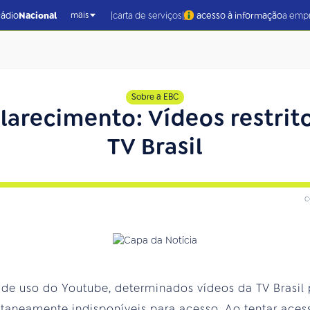
|
|
rádio
Nacional
carta de serviços
acesso à informação
a emp
mais
Sobre a EBC
larecimento: Vídeos restrito
TV Brasil
c
de uso do Youtube, determinados vídeos da TV Brasil
aneamente indisponíveis para acesso. Ao tentar aces