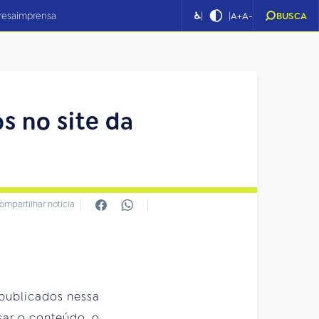
|
|
resa
imprensa
♿
A+
A-
BUSCA
s no site da
ompartilhar notícia
 publicados nessa
sar o conteúdo, o