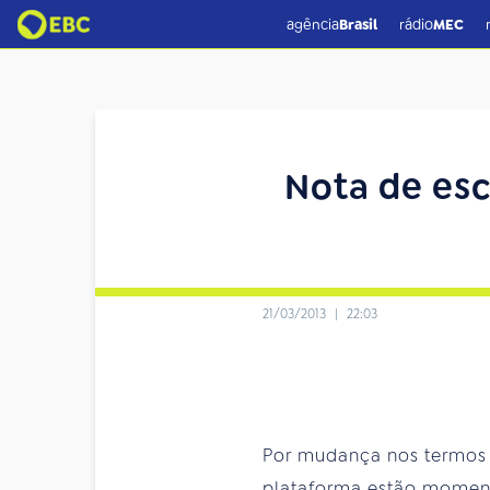
agência
Brasil
rádio
MEC
Nota de esc
21/03/2013
|
22:03
Por mudança nos termos 
plataforma estão moment