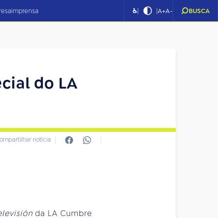
|
|
resa
imprensa
♿
A+
A-
BUSCA
cial do LA
ompartilhar notícia
elevisión
da LA Cumbre