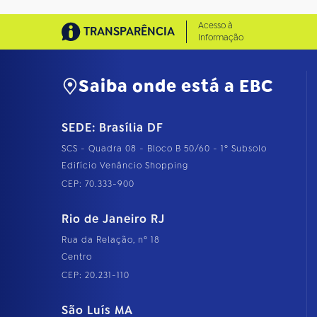
Acesso à
TRANSPARÊNCIA
Informação
Saiba onde está a EBC
SEDE: Brasília DF
SCS - Quadra 08 - Bloco B 50/60 - 1º Subsolo
Edifício Venâncio Shopping
CEP: 70.333-900
Rio de Janeiro RJ
Rua da Relação, nº 18
Centro
CEP: 20.231-110
São Luís MA