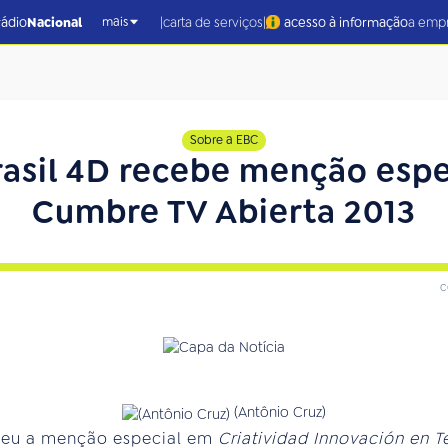
|
|
rádio
Nacional
carta de serviços
acesso à informação
a emp
mais
Sobre a EBC
rasil 4D recebe menção espe
Cumbre TV Abierta 2013
c
(Antônio Cruz)
ebeu a menção especial em
Criatividad Innovación en T