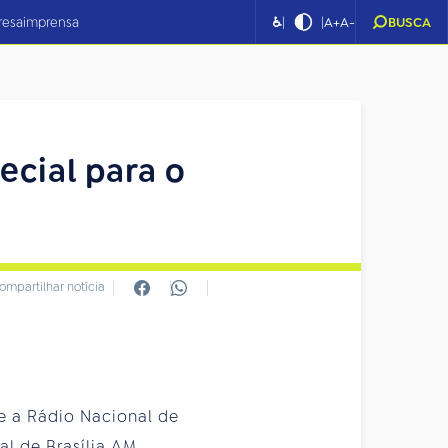
|
|
resa
imprensa
♿
A+
A-
BUSCA
cial para o
ompartilhar notícia
e a Rádio Nacional de
al de Brasília AM