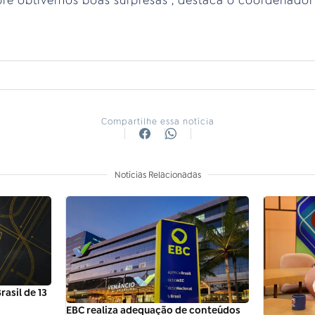
pre obtivemos boas surpresas”, destaca o coordenador
Compartilhe essa notícia
Notícias Relacionadas
asil de 13
EBC realiza adequação de conteúdos