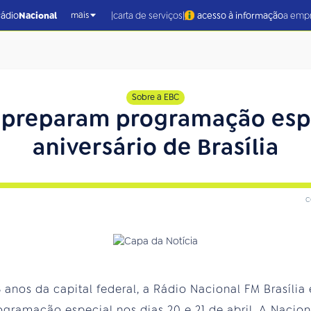
|
|
rádio
Nacional
carta de serviços
acesso à informação
a emp
mais
Sobre a EBC
 preparam programação espe
aniversário de Brasília
c
os da capital federal, a Rádio Nacional FM Brasília 
ogramação especial nos dias 20 e 21 de abril. A Nacion