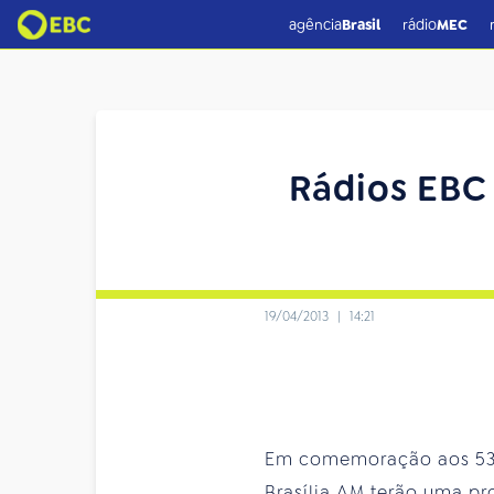
agência
Brasil
rádio
MEC
Rádios EBC
19/04/2013
|
14:21
Em comemoração aos 53 an
Brasília AM terão uma pr