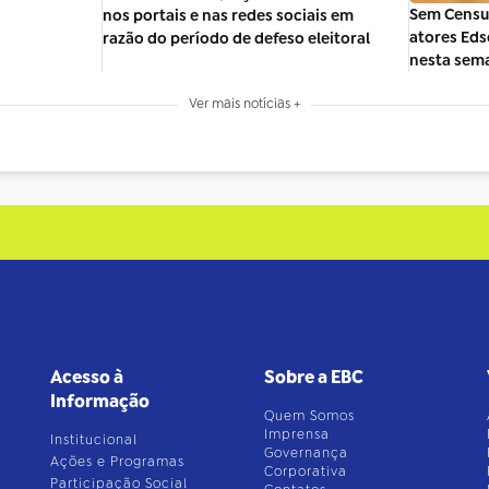
Sem Censur
nos portais e nas redes sociais em
atores Eds
razão do período de defeso eleitoral
nesta sem
Ver mais notícias +
Acesso à
Sobre a EBC
Informação
Quem Somos
Imprensa
Institucional
Governança
Ações e Programas
Corporativa
Participação Social