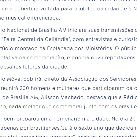
 uma cobertura voltada para o jubileu da cidade e a Na
o musical diferenciada.
io Nacional de Brasília AM iniciará suas transmissões 
 “Feira Central da Ceilândia”, com entrevistas e curio
túdio montado na Esplanada dos Ministérios. O públic
tativa da comemoração, e poderá ouvir reportagens 
desafios futuros da cidade.
údio Móvel cobrirá, direto da Associação dos Servidore
reunirá 200 homens e mulheres que participaram da c
 de Brasília AM, Alisson Machado, destaca que a Rád
 isso, nada melhor que comemorar junto com os brasilie
também preparou uma homenagem à cidade. No dia 21, 
penas por brasilienses.“Já é o sexto ano que dedica