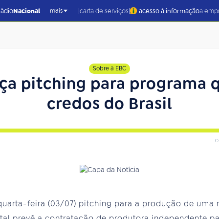
|
|
rádio
Nacional
carta de serviços
acesso à informação
a emp
mais
Sobre a EBC
ança pitching para programa 
credos do Brasil
c
 quarta-feira (03/07) pitching para a produção de uma 
dital prevê a contratação de produtora independente pa