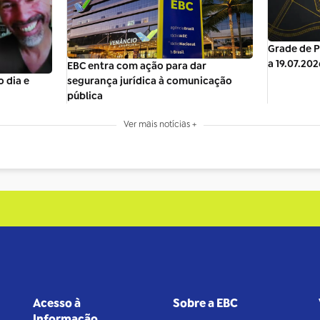
Grade de P
a 19.07.202
EBC entra com ação para dar
segurança jurídica à comunicação
 dia e
pública
Ver mais notícias +
Acesso à
Sobre a EBC
Informação