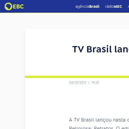
agência
Brasil
rádio
MEC
TV Brasil l
03/07/2013
|
19:22
A TV Brasil lançou nesta
Religiosa: Retratos. O e