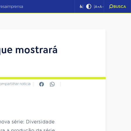
|
|
resa
imprensa
♿
A+
A-
BUSCA
que mostrará
ompartilhar notícia
nova série: Diversidade
ra a produção da série,