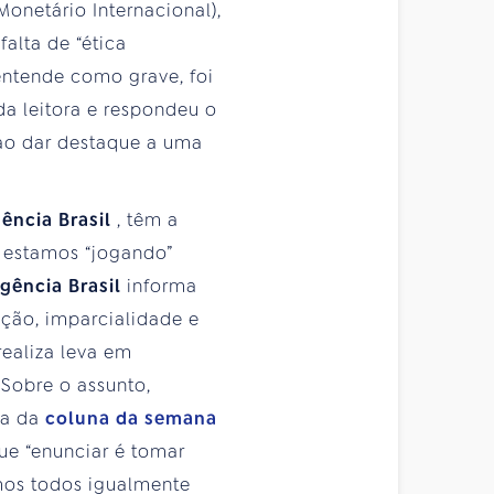
onetário Internacional),
alta de “ética
entende como grave, foi
a leitora e respondeu o
ao dar destaque a uma
ência Brasil
, têm a
e estamos “jogando”
gência Brasil
informa
nção, imparcialidade e
realiza leva em
 Sobre o assunto,
ura da
coluna da semana
ue “enunciar é tomar
omos todos igualmente