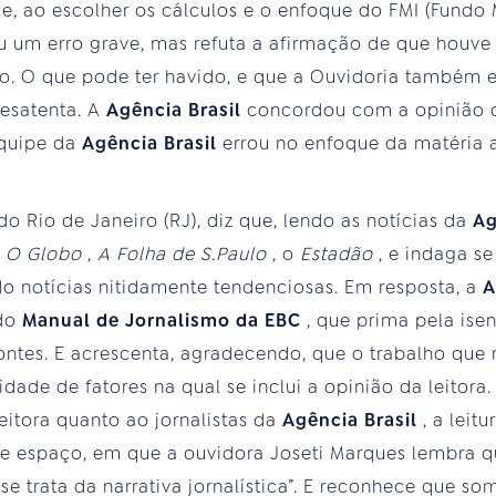
e, ao escolher os cálculos e o enfoque do FMI (Fundo M
 um erro grave, mas refuta a afirmação de que houve f
tão. O que pode ter havido, e que a Ouvidoria também 
esatenta. A
Agência Brasil
concordou com a opinião d
equipe da
Agência Brasil
errou no enfoque da matéria 
 do Rio de Janeiro (RJ), diz que, lendo as notícias da
Ag
o
O Globo
,
A Folha de S.Paulo
, o
Estadão
, e indaga s
ndo notícias nitidamente tendenciosas. Em resposta, a
A
 do
Manual de Jornalismo da EBC
, que prima pela ise
ontes. E acrescenta, agradecendo, que o trabalho que 
ade de fatores na qual se inclui a opinião da leitora.
itora quanto ao jornalistas da
Agência Brasil
, a leit
se espaço, em que a ouvidora Joseti Marques lembra q
 trata da narrativa jornalística”. E reconhece que s