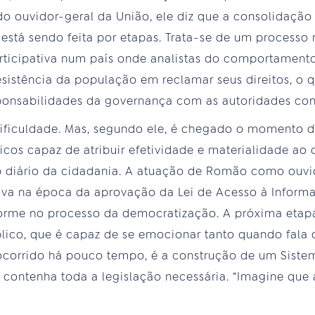
o ouvidor-geral da União, ele diz que a consolidaçã
 está sendo feita por etapas. Trata-se de um process
rticipativa num país onde analistas do comportament
esistência da população em reclamar seus direitos, o q
esponsabilidades da governança com as autoridades con
ficuldade. Mas, segundo ele, é chegado o momento da
cos capaz de atribuir efetividade e materialidade ao 
o diário da cidadania. A atuação de Romão como ouvid
va na época da aprovação da Lei de Acesso à Informaç
rme no processo da democratização. A próxima etapa
lico, que é capaz de se emocionar tanto quando fala
ocorrido há pouco tempo, é a construção de um Sistem
contenha toda a legislação necessária. “Imagine que 