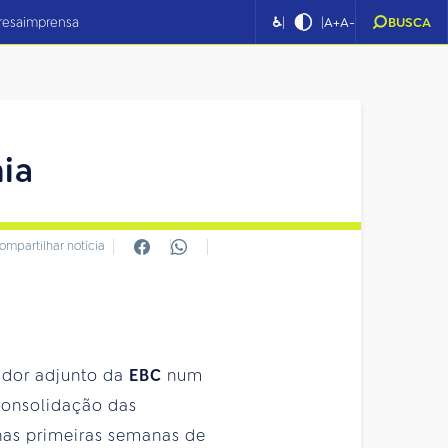
|
|
resa
imprensa
♿
A+
A-
BUSCA
nia
ompartilhar notícia
idor adjunto da
EBC
num
consolidação das
has primeiras semanas de