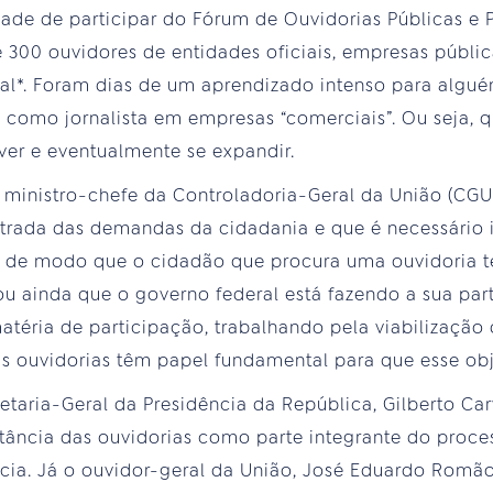
dade de participar do Fórum de Ouvidorias Públicas e P
e 300 ouvidores de entidades oficiais, empresas públi
al*. Foram dias de um aprendizado intenso para algué
 como jornalista em empresas “comerciais”. Ou seja, 
ver e eventualmente se expandir.
 ministro-chefe da Controladoria-Geral da União (CGU
ntrada das demandas da cidadania e que é necessário i
 de modo que o cidadão que procura uma ouvidoria t
ou ainda que o governo federal está fazendo a sua par
éria de participação, trabalhando pela viabilização
as ouvidorias têm papel fundamental para que esse obje
etaria-Geral da Presidência da República, Gilberto Car
rtância das ouvidorias como parte integrante do proc
ia. Já o ouvidor-geral da União, José Eduardo Romão