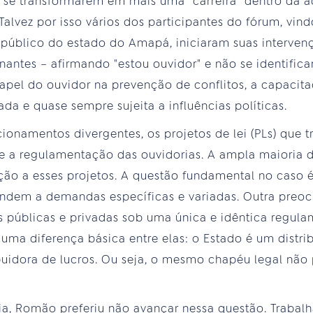
 se transformarem em mais uma "carreira" dentro da a
Talvez por isso vários dos participantes do fórum, vind
 público do estado do Amapá, iniciaram suas interven
antes – afirmando "estou ouvidor" e não se identific
pel do ouvidor na prevenção de conflitos, a capacita
ada e quase sempre sujeita a influências políticas.
ionamentos divergentes, os projetos de lei (PLs) que
e a regulamentação das ouvidorias. A ampla maioria d
ição a esses projetos. A questão fundamental no caso é
tendem a demandas específicas e variadas. Outra preo
s públicas e privadas sob uma única e idêntica regu
ma diferença básica entre elas: o Estado é um distri
buidora de lucros. Ou seja, o mesmo chapéu legal não
ia, Romão preferiu não avançar nessa questão. Trabal