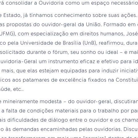
á consolidar a Ouvidoria como um espaço necessário
 Estado, já tínhamos conhecimento sobre suas ações. 
as propostas do ouvidor-geral da União. Formado em d
 (UFMG), com especialização em direitos humanos, Jo
co pela Universidade de Brasília (UnB), reafirmou, dura
solicitado durante o fórum, seu sonho ou ideal – e ma
uvidoria-Geral um instrumento eficaz e efetivo para i
 mais, que elas estejam equipadas para induzir iniciati
licos aos patamares de excelência fixados na Constitui
úde, etc..
 e mineiramente modesta – do ouvidor-geral, discutir
 a falta de condições materiais para o trabalho por 
ais dificuldades de diálogo entre o ouvidor e os cha
ão às demandas encaminhadas pelas ouvidorias. Discut