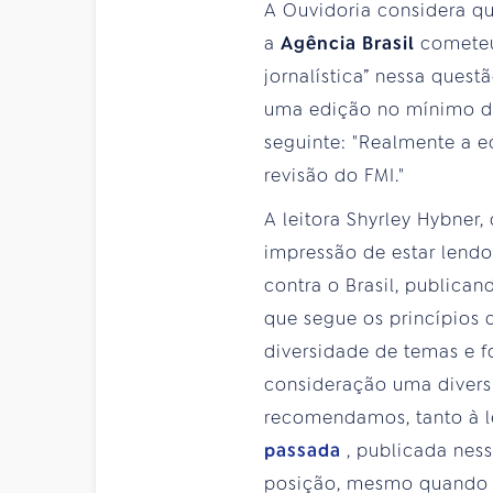
A Ouvidoria considera qu
a
Agência Brasil
cometeu
jornalística” nessa ques
uma edição no mínimo d
seguinte: "Realmente a 
revisão do FMI."
A leitora Shyrley Hybner,
impressão de estar lend
contra o Brasil, publica
que segue os princípios
diversidade de temas e f
consideração uma diversid
recomendamos, tanto à le
passada
, publicada nes
posição, mesmo quando se