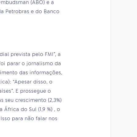
s/Ombudsman (ABO) e a
da Petrobras e do Banco
al prevista pelo FMI”, a
foi parar o jornalismo da
guimento das informações,
ica): “Apesar disso, o
aíses”. E prossegue o
as seu crescimento (2,3%)
África do Sul (1,9 %) , o
. Isso para não falar nos