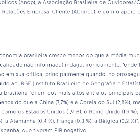
úblicos (Anop), a Associação Brasileira de Ouvidore
s Relações Empresa-Cliente (Abrarec), e com o apoio 
Economia brasileira cresce menos do que a média mundi
ocalidade não informada) indaga, ironicamente, “onde 
zão em sua crítica, principalmente quando, no prosse
do ao IBGE (Instituto Brasileiro de Geografia e Estatíst
rasileira foi um dos mais altos entre os principais p
menos do que a China (7,7%) e a Coreia do Sul (2,8%), m
omo os Estados Unidos (1,9 %), o Reino Unido (1,9 %), a 
%), a Alemanha (0,4 %), França (0,3 %), a Bélgica (0,2 %)”
Espanha, que tiveram PIB negativo.