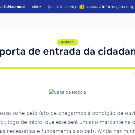
|
|
rádio
Nacional
carta de serviços
acesso à informação
a emp
mais
Ouvidoria
porta de entrada da cidada
c
nossa sorte pelo fato de chegarmos à condição de ouv
i, logo de início, que este será um ano marcante na 
as necessárias e fundamentais ao país. Ainda nas min