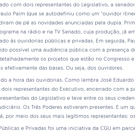
rado com dois representantes do Legislativo, a senador
aulo Paim (que se autodefiniu como um "ouvidor itine
diram de pé as novidades anunciadas pela dupla. Prime
ograma na rádio e na TV Senado, cuja produção, já e
cado às ouvidorias públicas e privadas. Em seguida, 
pido possível uma audiência pública com a presença d
r detalhadamente os projetos que estão no Congresso e
s efetivamente das bases. Ou seja, dos ouvidores.
gado a hora das ouvidorias. Como lembra José Eduard
r dois representantes do Executivo, encerrado com a p
resentantes do Legislativo e teve entre os seus crede
udiciário. Os Três Poderes estiveram presentes. E um q
á, por meio dos seus mais legítimos representantes: o
úblicas e Privadas foi uma iniciativa da CGU em par