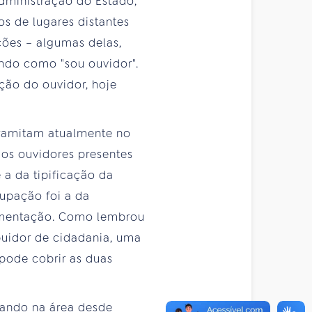
dministração do Estado,
os de lugares distantes
ções – algumas delas,
ando como "sou ouvidor".
ção do ouvidor, hoje
 tramitam atualmente no
os ouvidores presentes
 a da tipificação da
cupação foi a da
lamentação. Como lembrou
buidor de cidadania, uma
 pode cobrir as duas
hando na área desde