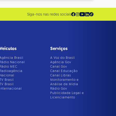
Siga-nos nas redes sociais
Veículos
Serviços
Agência Brasil
A Voz do Brasil
Rádio Nacional
Agência Gov
Rádio MEC
Canal Gov
Radioagência
Canal Educação
Nacional
Canal Libras
TV Brasil
Monitoramento e
TV Brasil
Análise de Mídia
Internacional
Rádio Gov
Publicidade Legal e
Licenciamento