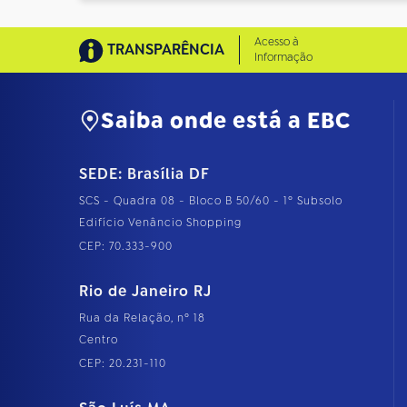
Acesso à
TRANSPARÊNCIA
Informação
Saiba onde está a EBC
SEDE: Brasília DF
SCS - Quadra 08 - Bloco B 50/60 - 1º Subsolo
Edifício Venâncio Shopping
CEP: 70.333-900
Rio de Janeiro RJ
Rua da Relação, nº 18
Centro
CEP: 20.231-110