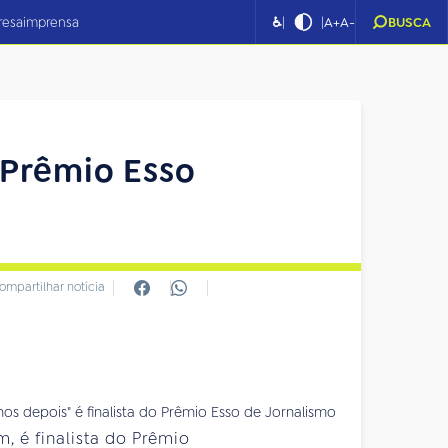
|
|
resa
imprensa
♿
A+
A-
BUSCA
 Prêmio Esso
ompartilhar notícia
os depois" é finalista do Prêmio Esso de Jornalismo
 é finalista do Prêmio