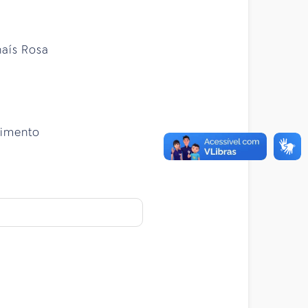
haís Rosa
cimento