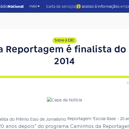
|
|
rádio
Nacional
carta de serviços
acesso à informação
a emp
mais
Sobre a EBC
 Reportagem é finalista do
2014
c
Reportagem "Escola Base - 20 an
 20 anos depois” do programa Caminhos da Reportagem,