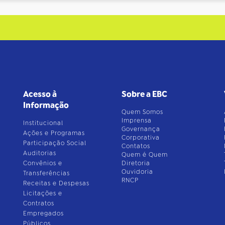
Acesso à
Sobre a EBC
Informação
Quem Somos
Imprensa
Institucional
Governança
Ações e Programas
Corporativa
Participação Social
Contatos
Auditorias
Quem é Quem
Convênios e
Diretoria
Ouvidoria
Transferências
RNCP
Receitas e Despesas
Licitações e
Contratos
Empregados
Públicos