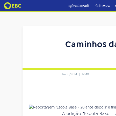
agência
Brasil
rádio
MEC
Caminhos da
16/10/2014
|
19:40
A edição “Escola Base –