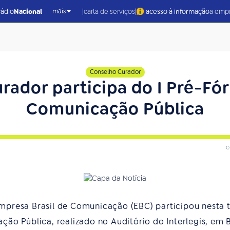
|
|
rádio
Nacional
carta de serviços
acesso à informação
a emp
mais
Conselho Curador
rador participa do I Pré-Fór
Comunicação Pública
c
presa Brasil de Comunicação (EBC) participou nesta ter
ão Pública, realizado no Auditório do Interlegis, em B