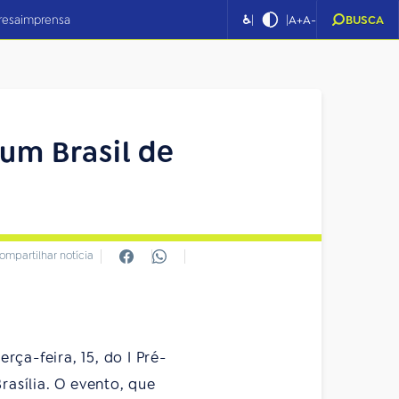
|
|
resa
imprensa
♿
A+
A-
BUSCA
um Brasil de
ompartilhar notícia
ça-feira, 15, do I Pré-
rasília. O evento, que