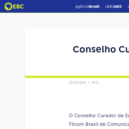
agência
Brasil
rádio
MEC
Conselho Cu
15/04/2014
|
18:01
O Conselho Curador da Em
Fórum Brasil de Comunicaç