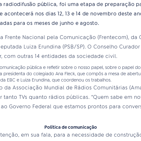
da radiodifusão pública, foi uma etapa de preparação p
 acontecerá nos dias 12, 13 e 14 de novembro deste an
adas para os meses de junho e agosto.
la Frente Nacional pela Comunicação (Frentecom), da
eputada Luiza Erundina (PSB/SP). O Conselho Curador
 com outras 14 entidades da sociedade civil.
comunicação pública e refletir sobre o nosso papel, sobre o papel d
 presidenta do colegiado Ana Fleck, que compôs a mesa de abertura 
 da EBC e Luiza Erundina, que coordenou os trabalhos.
o da Associação Mundial de Rádios Comunitárias (Amar
ir tanto TVs quanto rádios públicas. “Quem sabe em n
 ao Governo Federal que estamos prontos para conversa
Política de comunicação
enção, em sua fala, para a necessidade de construçã