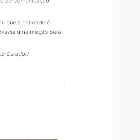
lho de Comunicação
ou que a entidade é
provasse uma moção para
ho Curador).