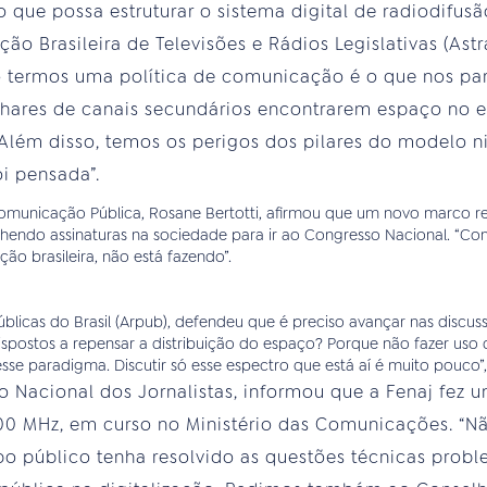
ue possa estruturar o sistema digital de radiodifusão 
ão Brasileira de Televisões e Rádios Legislativas (Ast
o termos uma política de comunicação é o que nos pa
lhares de canais secundários encontrarem espaço no e
 Além disso, temos os perigos dos pilares do modelo ni
i pensada”.
Comunicação Pública, Rosane Bertotti, afirmou que um novo marco
hendo assinaturas na sociedade para ir ao Congresso Nacional. “Co
o brasileira, não está fazendo”.
blicas do Brasil (Arpub), defendeu que é preciso avançar nas discuss
postos a repensar a distribuição do espaço? Porque não fazer uso do
e paradigma. Discutir só esse espectro que está aí é muito pouco”, 
o Nacional dos Jornalistas, informou que a Fenaj fez
00 MHz, em curso no Ministério das Comunicações. “Nã
 público tenha resolvido as questões técnicas probl