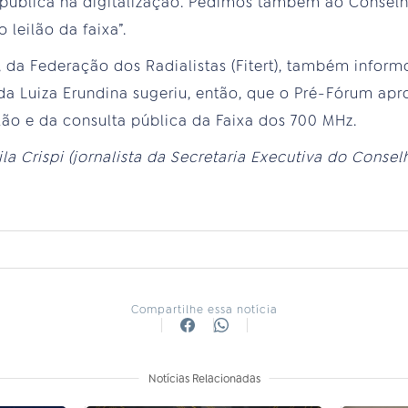
 pública na digitalização. Pedimos também ao Conse
leilão da faixa”.
 da Federação dos Radialistas (Fitert), também inform
ada Luiza Erundina sugeriu, então, que o Pré-Fórum a
lão e da consulta pública da Faixa dos 700 MHz.
cila Crispi (jornalista da Secretaria Executiva do Consel
Compartilhe essa notícia
Notícias Relacionadas