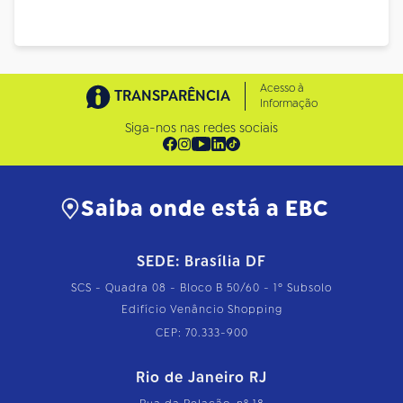
Acesso à
TRANSPARÊNCIA
Informação
Siga-nos nas redes sociais
Saiba onde está a EBC
SEDE: Brasília DF
SCS - Quadra 08 - Bloco B 50/60 - 1º Subsolo
Edifício Venâncio Shopping
CEP: 70.333-900
Rio de Janeiro RJ